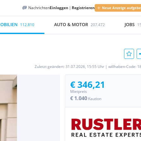
Nachrichten
Einloggen
|
Registrieren
Neue Anzeige aufgeb
OBILIEN
AUTO & MOTOR
JOBS
112.810
207.472
1
Zuletzt geändert:
31.07.2026, 15:55 Uhr
|
willhaben-Code:
1
€ 346,21
Mietpreis
€ 1.040
Kaution