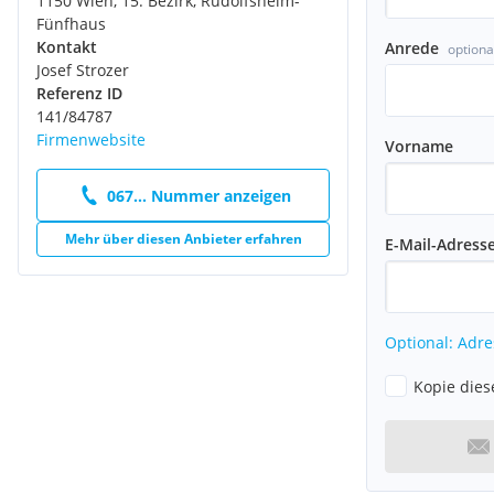
1150 Wien, 15. Bezirk, Rudolfsheim-
Fünfhaus
Kontakt
Anrede
optiona
Josef Strozer
Referenz ID
141/84787
Firmenwebsite
Vorname
067... Nummer anzeigen
Mehr über diesen Anbieter erfahren
E-Mail-Adress
Optional: Adre
Kopie dies