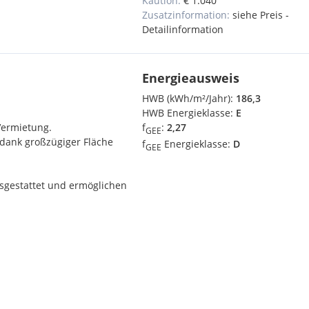
Kaution:
€ 1.040
Zusatzinformation:
siehe Preis -
Detailinformation
Energieausweis
HWB (kWh/m²/Jahr):
186,3
HWB Energieklasse:
E
Vermietung.
f
:
2,27
GEE
 dank großzügiger Fläche
f
Energieklasse:
D
GEE
sgestattet und ermöglichen