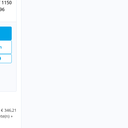
/ 1150
196
n
€ 346,21
te(n) +