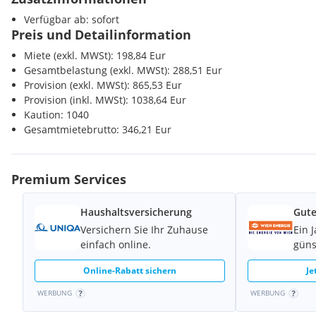
Verfügbar ab: sofort
Ideal für Anrainer oder Berufstätige, die einen sicheren und gut
Preis und Detailinformation
Zentrum Wiens suchen.
Miete (exkl. MWSt): 198,84 Eur
Kosten;
Gesamtbelastung (exkl. MWSt): 288,51 Eur
Kaution 1.040,00EUR
Provision (exkl. MWSt): 865,53 Eur
Adm. Aufwand 336,00EUR
Provision (inkl. MWSt): 1038,64 Eur
Vergebührung an das Finanzamt
Kaution: 1040
Provision 1.038,64EUR
Gesamtmietebrutto: 346,21 Eur
Premium Services
Haushaltsversicherung
Gute
Versichern Sie Ihr Zuhause
Ein 
einfach online.
güns
Online-Rabatt sichern
Je
WERBUNG
WERBUNG