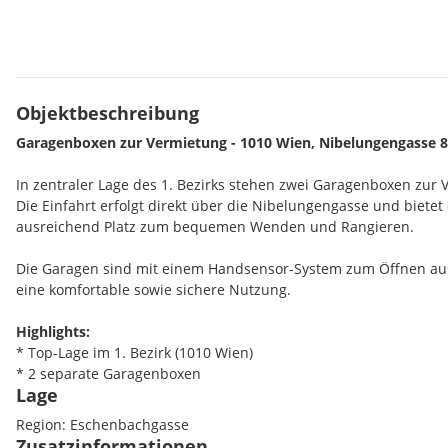
Objektbeschreibung
Garagenboxen zur Vermietung - 1010 Wien, Nibelungengasse 8
In zentraler Lage des 1. Bezirks stehen zwei Garagenboxen zur 
Die Einfahrt erfolgt direkt über die Nibelungengasse und bietet
ausreichend Platz zum bequemen Wenden und Rangieren.
Die Garagen sind mit einem Handsensor-System zum Öffnen au
eine komfortable sowie sichere Nutzung.
Highlights:
* Top-Lage im 1. Bezirk (1010 Wien)
* 2 separate Garagenboxen
Lage
* Direkte Einfahrt von der Nibelungengasse
* Geräumige Zufahrt - ideal zum Wenden
Region: Eschenbachgasse
* Handsensor für einfaches Öffnen
Zusatzinformationen