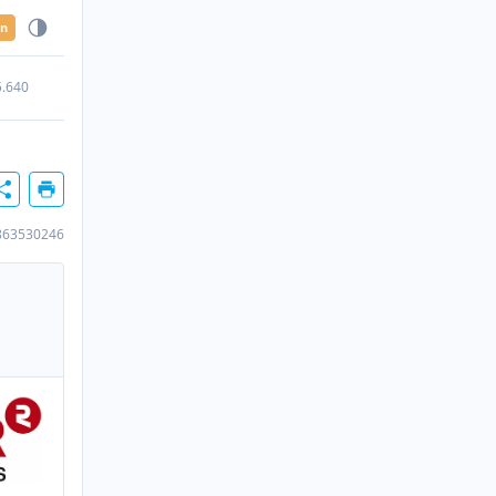
en
5.640
863530246