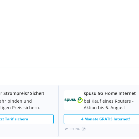
 erreichbaren Stellplatz im
r Strompreis? Sicher!
spusu 5G Home Internet
Jahr binden und
bei Kauf eines Routers -
tigen Preis sichern.
Aktion bis 6. August
tzt Tarif sichern
4 Monate GRATIS Internet!
WERBUNG