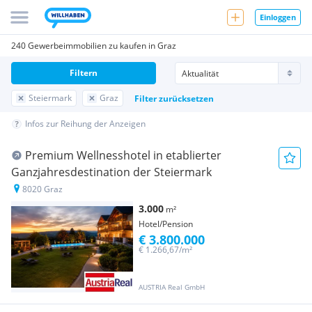
Einloggen
240 Gewerbeimmobilien zu kaufen in Graz
Filtern
Steiermark
Graz
Filter zurücksetzen
Infos zur Reihung der Anzeigen
Premium Wellnesshotel in etablierter
Ganzjahresdestination der Steiermark
8020 Graz
3.000
m²
Hotel/Pension
€ 3.800.000
€ 1.266,67/m²
AUSTRIA Real GmbH