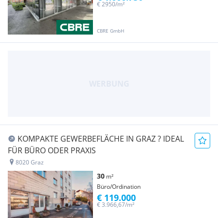
€ 2950/m²
CBRE GmbH
KOMPAKTE GEWERBEFLÄCHE IN GRAZ ? IDEAL
FÜR BÜRO ODER PRAXIS
8020 Graz
30
m²
Büro/Ordination
€ 119.000
€ 3.966,67/m²