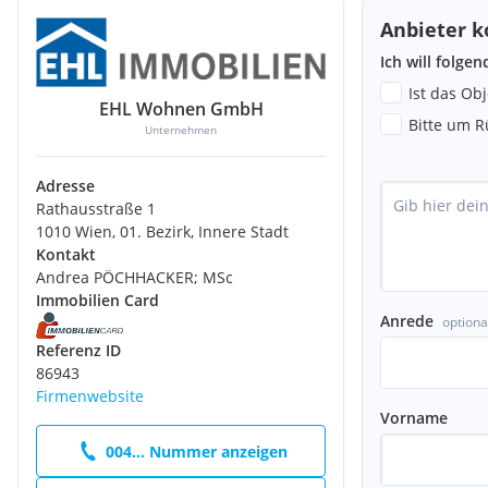
sind vorbehaltlich möglicher Änderungen.
Anbieter k
Das Copyright der Bilder liegt bei Vision Estate Project Eastsid
Ich will folge
wird durch Moser Wohnbau & Projektentwicklung GmbH, Innsbru
Ist das Ob
Wir weisen darauf hin, dass zwischen dem Vermittler und dem z
EHL Wohnen GmbH
familiäres oder wirtschaftliches Naheverhältnis besteht.
Bitte um R
Unternehmen
Der Vermittler ist als Doppelmakler tätig.
Adresse
Rathausstraße 1
1010 Wien, 01. Bezirk, Innere Stadt
Kontakt
Andrea PÖCHHACKER; MSc
Immobilien Card
Anrede
optiona
Referenz ID
86943
Firmenwebsite
Vorname
004... Nummer anzeigen