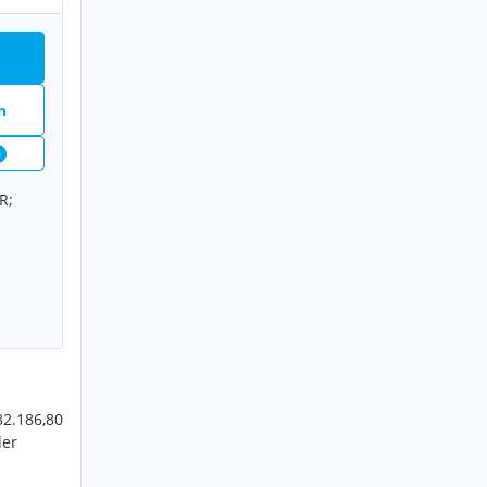
n
6
R;
82.186,80
der