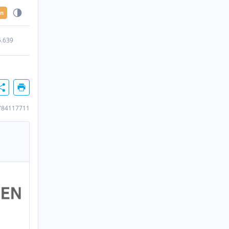
en
5.639
784117711