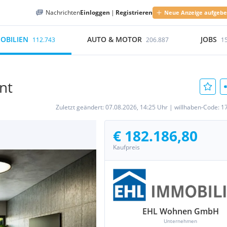
Nachrichten
Einloggen
|
Registrieren
Neue Anzeige aufgeb
OBILIEN
AUTO & MOTOR
JOBS
112.743
206.887
1
nt
Zuletzt geändert:
07.08.2026, 14:25 Uhr
|
willhaben-Code:
1
€ 182.186,80
Kaufpreis
EHL Wohnen GmbH
Unternehmen