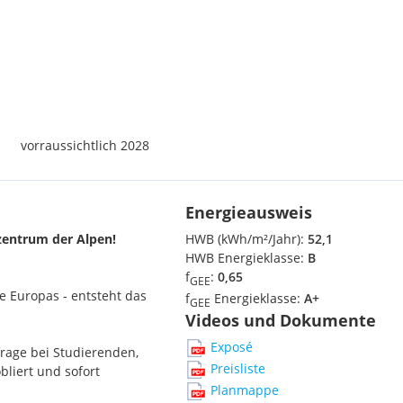
vorraussichtlich 2028
Energieausweis
zentrum der Alpen!
HWB (kWh/m²/Jahr):
52,1
HWB Energieklasse:
B
f
:
0,65
GEE
e Europas - entsteht das
f
Energieklasse:
A+
GEE
Videos und Dokumente
Exposé
rage bei Studierenden,
Preisliste
bliert und sofort
Planmappe