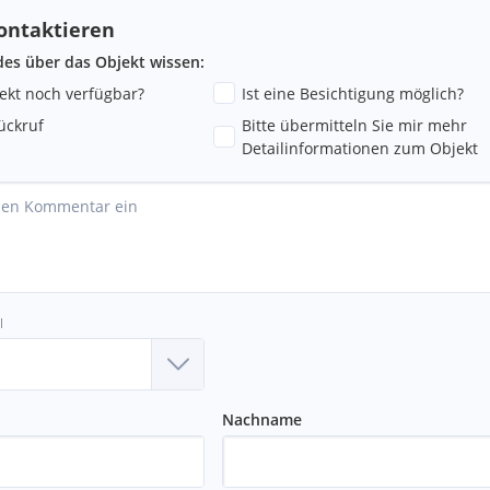
ontaktieren
e GmbH & Co KG, das Projekt
ndes über das Objekt wissen:
ck, entwickelt.
jekt noch verfügbar?
Ist eine Besichtigung möglich?
u vermittelnden Dritten ein
ückruf
Bitte übermitteln Sie mir mehr
Detailinformationen zum Objekt
l
Nachname