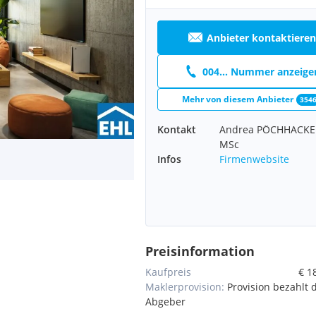
Anbieter kontaktieren
004... Nummer anzeige
Mehr von diesem Anbieter
354
Kontakt
Andrea PÖCHHACKE
MSc
Infos
Firmenwebsite
Preisinformation
Kaufpreis
€ 1
Maklerprovision:
Provision bezahlt 
Abgeber