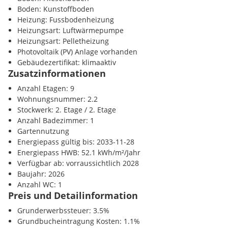
Einkaufszentrum <725m
Boden: Kunstoffboden
Ausstattung & Wohnkonzept
Heizung: Fussbodenheizung
Verkehr
Heizungsart: Luftwärmepumpe
Vollmöbliert: Bett, Schreibtisch, Bad, Stauraum
Autobahnanschluss <675m
Heizungsart: Pelletheizung
Digitale Infrastruktur: Highspeed-WLAN, Co-Working, Lounge
Bahnhof <1500m
Photovoltaik (PV) Anlage vorhanden
Lifestyle-Extras: Rooftop, Fitness, Gemeinschaftsküche, Wasc
Flughafen <5600m
Gebäudezertifikat: klimaaktiv
Nachhaltigkeit: klimaaktiv-zertifiziert, PV-Anlage, Luftwärme
Zusatzinformationen
Design: Pflegeleichter Vinylboden, Feinsteinzeug, 3-fach-Verg
Sonstige
Anzahl Etagen: 9
Bank <475m
Wohnungsnummer: 2.2
Post <725m
Lage & Nachfrage
Stockwerk: 2. Etage / 2. Etage
Polizei <700m
Anzahl Badezimmer: 1
Innsbruck gehört zu den begehrtesten Wohnstandorten Österreic
Gartennutzung
Mieterstruktur, begrenztem Wohnraumangebot und hoher Nachf
Energiepass gültig bis: 2033-11-28
zentral, bestens angebunden und ist für Studierende wie Kurzz
Energiepass HWB: 52.1 kWh/m²/Jahr
attraktiv.
Verfügbar ab: vorraussichtlich 2028
Baujahr: 2026
Anzahl WC: 1
Preis und Detailinformation
Kaufpreise der Vorsorgewohnungen
Grunderwerbssteuer: 3.5%
Grundbucheintragung Kosten: 1.1%
von EUR 121.780,- bis EUR 242.000,- netto zzgl. 20% USt.