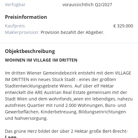
Verfügbar
voraussichtlich Q2/2027
Preisinformation
Kaufpreis
€ 329.000
Maklerprovision:
Provision bezahlt der Abgeber.
Objektbeschreibung
WOHNEN IM VILLAGE IM DRITTEN
Im dritten Wiener Gemeindebezirk entsteht mit dem VILLAGE
IM DRITTEN ein neues Stück Stadt - eines der größten
Stadtentwicklungsgebiete Wiens. Auf über elf Hektar
entwickelt die ARE Austrian Real Estate gemeinsam mit der
Stadt Wien und dem wohnfonds_wien ein lebendiges, nahezu
autofreies Quartier mit rund 2.000 Wohnungen, Büro- und
Gewerbeflächen, Kinderbetreuung, Bildungseinrichtungen
und Nahversorgung.
Das grüne Herz bildet der über 2 Hektar große Bert-Brecht-
Lage
Park - eine Oase für Erholung, Begegnung und Spiel.Alle