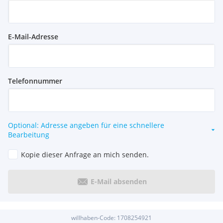
143 Eigentumswohnungen
2 Geschäftslokale
E-Mail-Adresse
10 Hobbyräume (optional erwerbbar)
92 Tiefgaragenplätze (Zufahrt über BP 14A; mit
absperrbarer Steckdose auch zum Laden geeignet.)
338 Fahrradabstellplätze, 3 Stellplätze für Lastenräder und
Telefonnummer
6 absperrbare Fahrradboxen mit Ladefunktion - zusätzlich
erwerbbar
Partyraum, Gemeinschaftsraum, Kidszone,
Jugendspielplatz, Waschsalon
Großteils großzügige Freiflächen
Optional: Adresse angeben für eine schnellere
Bearbeitung
LAGE - URBAN UND GRÜN.
Kopie dieser Anfrage an mich senden.
Direkt am rund 2 Hektar großen Bert-Brecht-Park - Natur
und Erholung vor der Haustüre
E-Mail absenden
Straßenbahn: Linie 18 (Wildgansplatz, 2 Min.), Linie 71 (St.
Marx, 3 Min.)
S-Bahn: Station St. Marx (2 Min.), Quartier Belvedere (15
willhaben-Code:
1708254921
Min.)