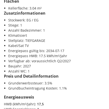
Flächen
Bahnhof <250m
Im gesamten VILLAGE IM DRITTEN sorgt ein modernes
Kellerfläche: 3.04 m²
Autobahnanschluss <1000m
Zusatzinformationen
Energienetz dafür, dass die einzelnen Gebäude miteinander
verbunden sind und Energieflüsse effizient gesteuert
Sonstige
Stockwerk: EG / EG
werden. Auch Baufeld 13 ist Teil dieses innovativen Netzes -
Bank <250m
Stiege: 1
einer der modernsten Formen nachhaltiger
Post <250m
Anzahl Badezimmer: 1
Quartiersversorgung.
Polizei <1000m
Klimatisiert
Stellplatz: TIEFGARAGE
Erdsonden in Kombination mit Wärmepumpen liefern
Kabel/Sat TV
Energie zur Raumheizung im Winter und für
Energiepass gültig bis: 2034-07-17
dieTemperierung (Grundkühlung) im Sommer.
Energiepass HWB: 17.5 kWh/m²/Jahr
Photovoltaikanlagen am Dach erzeugen erneuerbaren
Verfügbar ab: voraussichtlich Q2/2027
Strom.
Baujahr: 2027
Fußbodenheizung im Erdgeschoß und Bauteilaktivierung
Anzahl WC: 1
in den Obergeschoßen (über die jeweils darüberliegenden
Preis und Detailinformation
Geschoßdecke) sorgen für ein ausgeglichenes Raumklima.
Grunderwerbssteuer: 3.5%
Pendellüftungen mit Wärmerückgewinnung stellen
Grundbucheintragung Kosten: 1.1%
kontinuierliche Frischluftzufuhr sicher.
Fernwärmeanschluss unterstützt die Versorgung in
Energieausweis
Spitzenzeiten sowie die Warmwasserbereitung.
HWB (kWh/m²/Jahr):
17,5
So entsteht ein Zusammenspiel aus Komfort, Innovation und