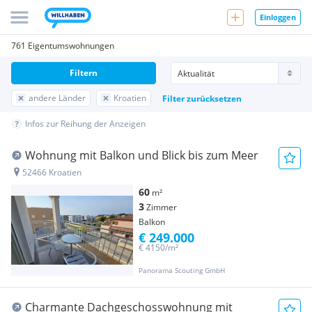
Einloggen
761 Eigentumswohnungen
Filtern
andere Länder
Kroatien
Filter zurücksetzen
Infos zur Reihung der Anzeigen
Wohnung mit Balkon und Blick bis zum Meer
52466 Kroatien
60
m²
3
Zimmer
Balkon
€ 249.000
€ 4150/m²
Panorama Scouting GmbH
Charmante Dachgeschosswohnung mit