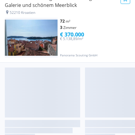
Galerie und schönem Meerblick
52210 Kroatien
72
m²
3
Zimmer
€ 370.000
€ 5.138,89/m²
Panorama Scouting GmbH