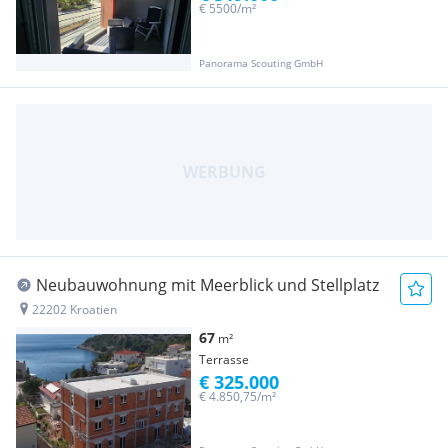
€ 5500/m²
Panorama Scouting GmbH
Neubauwohnung mit Meerblick und Stellplatz
22202 Kroatien
67
m²
Terrasse
€ 325.000
€ 4.850,75/m²