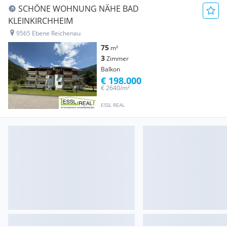
SCHÖNE WOHNUNG NÄHE BAD
KLEINKIRCHHEIM
9565 Ebene Reichenau
75
m²
3
Zimmer
Balkon
€ 198.000
€ 2640/m²
ESSL REAL