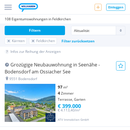
Einloggen
108 Eigentumswohnungen in Feldkirchen
Filtern
Kärnten
Feldkirchen
Filter zurücksetzen
Infos zur Reihung der Anzeigen
Grozügige Neubauwohnung in Seenähe -
Bodensdorf am Ossiacher See
9551 Bodensdorf
97
m²
4
Zimmer
Terrasse, Garten
€ 399.000
€ 4.113,40/m²
ATV Immobilien GmbH