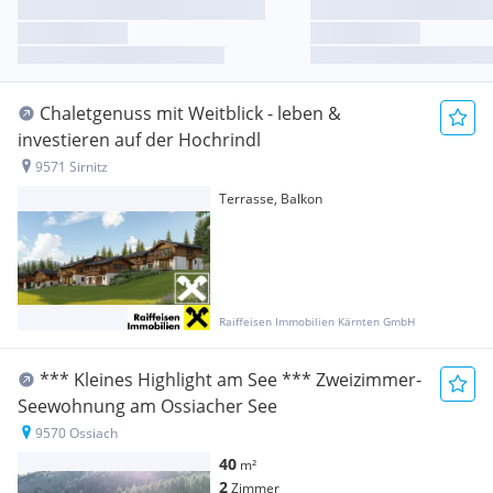
Chaletgenuss mit Weitblick - leben &
investieren auf der Hochrindl
9571 Sirnitz
Terrasse, Balkon
Raiffeisen Immobilien Kärnten GmbH
*** Kleines Highlight am See *** Zweizimmer-
Seewohnung am Ossiacher See
9570 Ossiach
40
m²
2
Zimmer