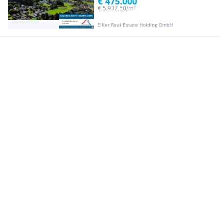
€ 475.000
€ 5.937,50/m²
Siller Real Estate Holding GmbH