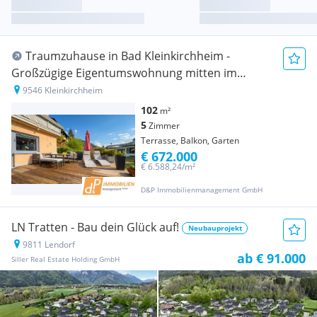
Traumzuhause in Bad Kleinkirchheim -
Großzügige Eigentumswohnung mitten im
Thermenparadies
9546 Kleinkirchheim
102
m²
5
Zimmer
Terrasse, Balkon, Garten
€ 672.000
€ 6.588,24/m²
D&P Immobilienmanagement GmbH
LN Tratten - Bau dein Glück auf!
Neubauprojekt
9811 Lendorf
ab € 91.000
Siller Real Estate Holding GmbH