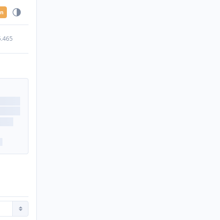
en
5.465