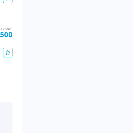
09,26/m²
.500