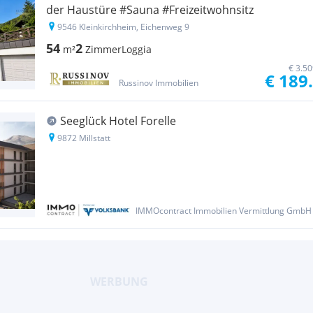
der Haustüre #Sauna #Freizeitwohnsitz
9546 Kleinkirchheim, Eichenweg 9
54
2
m²
Zimmer
Loggia
€ 3.5
€ 189
Russinov Immobilien
Seeglück Hotel Forelle
9872 Millstatt
IMMOcontract Immobilien Vermittlung GmbH