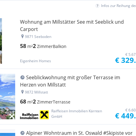
Infos zur Reihung d
Wohnung am Millstätter See mit Seeblick und
Carport
9871 Seeboden
58
2
m²
Zimmer
Balkon
€ 5.6
€ 329
Eigenheim Homes
Seeblickwohnung mit großer Terrasse im
Herzen von Millstatt
9872 Millstatt
68
2
m²
Zimmer
Terrasse
€ 6.6
Raiffeisen Immobilien Kärnten
€ 449
GmbH
Alpiner Wohntraum in St. Oswald #Skipiste vor