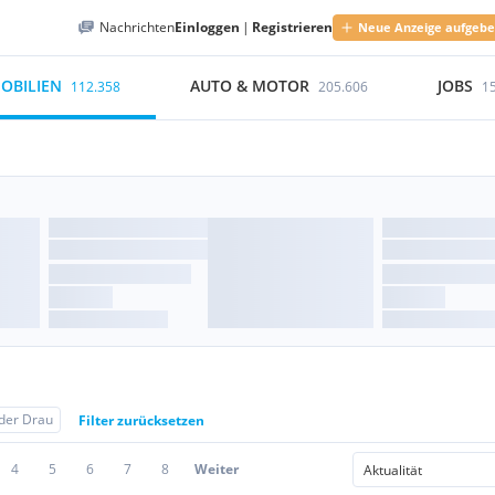
Nachrichten
Einloggen
|
Registrieren
Neue Anzeige aufgeb
OBILIEN
AUTO & MOTOR
JOBS
112.358
205.606
1
 der Drau
Filter zurücksetzen
4
5
6
7
8
Weiter