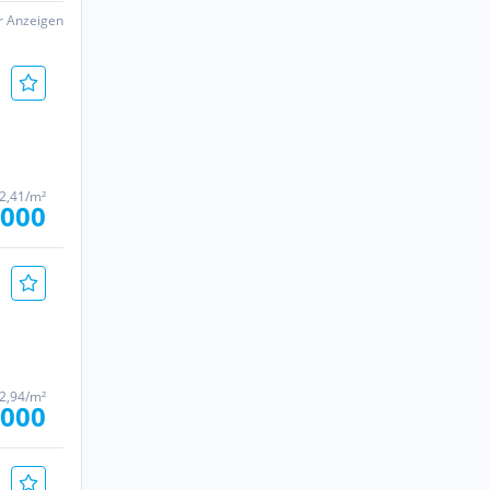
er Anzeigen
72,41/m²
.000
02,94/m²
.000