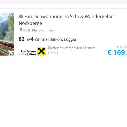
Familienwohnung im Schi-& Wandergebiet
Nockberge
9546 Kleinkirchheim
82
4
m²
Zimmer
Balkon, Loggia
€ 2.0
Raiffeisen Immobilien Kärnten
€ 169
GmbH