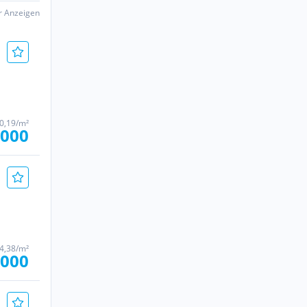
er Anzeigen
40,19/m²
.000
84,38/m²
.000