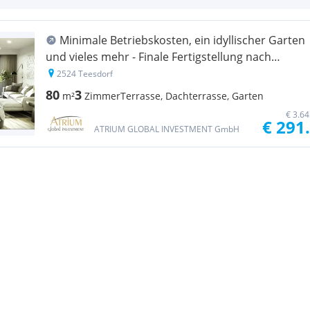
Minimale Betriebskosten, ein idyllischer Garten
und vieles mehr - Finale Fertigstellung nach
Wunsch.
2524 Teesdorf
80
3
m²
Zimmer
Terrasse, Dachterrasse, Garten
€ 3.6
€ 291
ATRIUM GLOBAL INVESTMENT GmbH