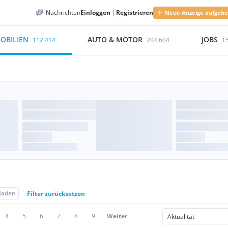
Nachrichten
Einloggen
|
Registrieren
Neue Anzeige aufgeb
OBILIEN
AUTO & MOTOR
JOBS
112.414
204.604
1
Baden
Filter zurücksetzen
4
5
6
7
8
9
Weiter