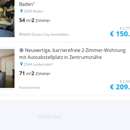
Baden''
2500 Baden
54
2
m²
Zimmer
€ 2.7
€ 150
REMAX Donau-City-Immobilien
Neuwertige, barrierefreie 2-Zimmer-Wohnung
mit Autoabstellplatz in Zentrumsnähe
2544 Leobersdorf
71
2
m²
Zimmer
€ 2.9
€ 209
Fischerimmo