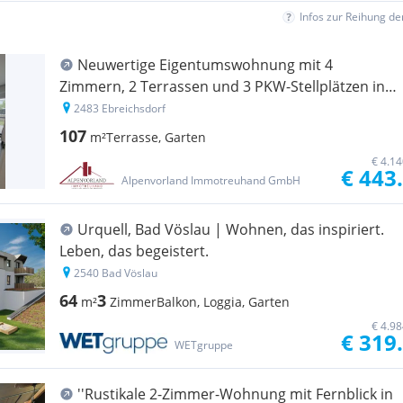
Infos zur Reihung d
Neuwertige Eigentumswohnung mit 4
Zimmern, 2 Terrassen und 3 PKW-Stellplätzen in
Ebreichsdorf!!!
2483 Ebreichsdorf
107
m²
Terrasse, Garten
€ 4.1
€ 443
Alpenvorland Immotreuhand GmbH
Urquell, Bad Vöslau | Wohnen, das inspiriert.
Leben, das begeistert.
2540 Bad Vöslau
64
3
m²
Zimmer
Balkon, Loggia, Garten
€ 4.9
€ 319
WETgruppe
''Rustikale 2-Zimmer-Wohnung mit Fernblick in