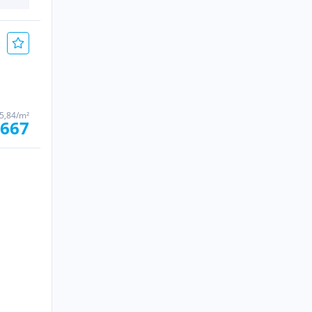
45,84/m²
.667