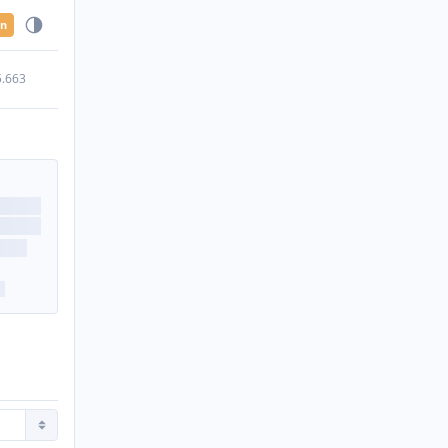
en
5.663