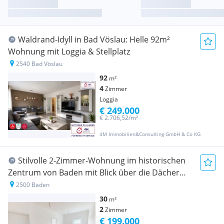
Waldrand-Idyll in Bad Vöslau: Helle 92m²
Wohnung mit Loggia & Stellplatz
2540 Bad Vöslau
92
m²
4
Zimmer
Loggia
€ 249.000
€ 2.706,52/m²
4M Immobilien&Consulting GmbH & Co KG
Stilvolle 2-Zimmer-Wohnung im historischen
Zentrum von Baden mit Blick über die Dächer
der Kaiserstadt
2500 Baden
30
m²
2
Zimmer
€ 199.000