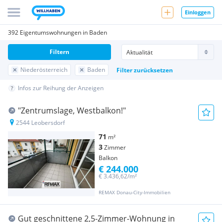
Einloggen
392 Eigentumswohnungen in Baden
Filtern
Niederösterreich
Baden
Filter zurücksetzen
Infos zur Reihung der Anzeigen
"Zentrumslage, Westbalkon!"
2544 Leobersdorf
71
m²
3
Zimmer
Balkon
€ 244.000
€ 3.436,62/m²
REMAX Donau-City-Immobilien
Gut geschnittene 2,5-Zimmer-Wohnung in