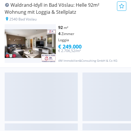
Waldrand-Idyll in Bad Vöslau: Helle 92m²
Wohnung mit Loggia & Stellplatz
2540 Bad Vöslau
92
m²
4
Zimmer
Loggia
€ 249.000
€ 2.706,52/m²
4M Immobilien&Consulting GmbH & Co KG