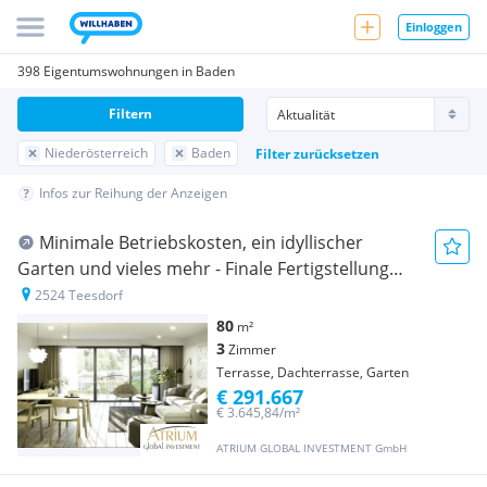
Einloggen
398 Eigentumswohnungen in Baden
Filtern
Niederösterreich
Baden
Filter zurücksetzen
Infos zur Reihung der Anzeigen
Minimale Betriebskosten, ein idyllischer
Garten und vieles mehr - Finale Fertigstellung
nach Wunsch.
2524 Teesdorf
80
m²
3
Zimmer
Terrasse, Dachterrasse, Garten
€ 291.667
€ 3.645,84/m²
ATRIUM GLOBAL INVESTMENT GmbH