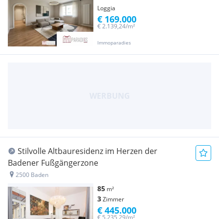
Loggia
€ 169.000
€ 2.139,24/m²
Immoparadies
Stilvolle Altbauresidenz im Herzen der
Badener Fußgängerzone
2500 Baden
85
m²
3
Zimmer
€ 445.000
€ 5.235,29/m²