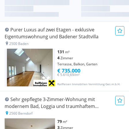
Purer Luxus auf zwei Etagen - exklusive
Eigentumswohnung und Badener Stadtvilla
2500 Baden
131
m²
4
Zimmer
Terrasse, Balkon, Garten
€ 735.000
€ 5.610,69/m²
Raiffeisen Immobilien Vermittlung Ges.m.b.H.
Sehr gepflegte 3-Zimmer-Wohnung mit
modernem Bad, Loggia und traumhaftem
Ausblick
2560 Berndorf
79
m²
3
Zimmer