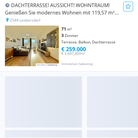
DACHTERRASSE! AUSSICHT! WOHNTRAUM!
Genießen Sie modernes Wohnen mit 119,57 m²
Freifläche über den Dächern von Leobersdorf!
2544 Leobersdorf
71
m²
3
Zimmer
Terrasse, Balkon, Dachterrasse
€ 259.000
€ 3.647,89/m²
Immobilien Sablatnig