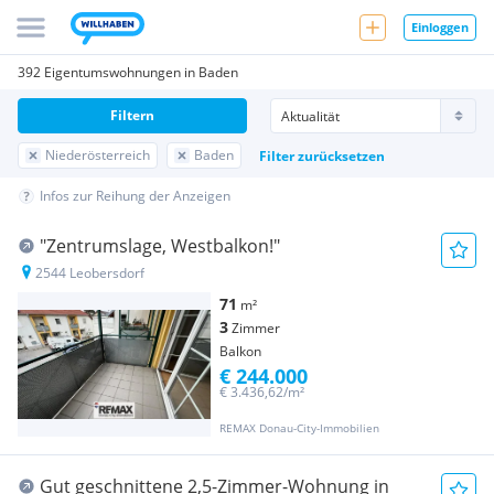
Einloggen
392 Eigentumswohnungen in Baden
Filtern
Niederösterreich
Baden
Filter zurücksetzen
Infos zur Reihung der Anzeigen
"Zentrumslage, Westbalkon!"
2544 Leobersdorf
71
m²
3
Zimmer
Balkon
€ 244.000
€ 3.436,62/m²
REMAX Donau-City-Immobilien
Gut geschnittene 2,5-Zimmer-Wohnung in