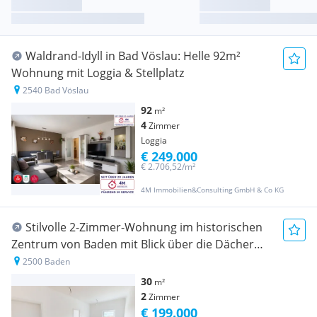
Waldrand-Idyll in Bad Vöslau: Helle 92m²
Wohnung mit Loggia & Stellplatz
2540 Bad Vöslau
92
m²
4
Zimmer
Loggia
€ 249.000
€ 2.706,52/m²
4M Immobilien&Consulting GmbH & Co KG
Stilvolle 2-Zimmer-Wohnung im historischen
Zentrum von Baden mit Blick über die Dächer
der Kaiserstadt
2500 Baden
30
m²
2
Zimmer
€ 199.000