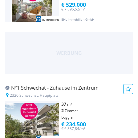
€ 529.000
€ 7.895,52/m²
EHL Immobilien GmbH
N°1 Schwechat - Zuhause im Zentrum
2320 Schwechat, Hauptplatz
37
m²
2
Zimmer
Loggia
€ 234.500
€ 6.337,84/m²