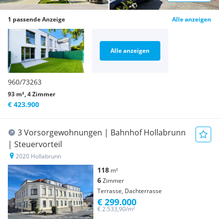
1 passende Anzeige
Alle anzeigen
Alle anzeigen
960/73263
93 m², 4 Zimmer
€ 423.900
3 Vorsorgewohnungen | Bahnhof Hollabrunn
| Steuervorteil
2020 Hollabrunn
118
m²
6
Zimmer
Terrasse, Dachterrasse
€ 299.000
€ 2.533,90/m²