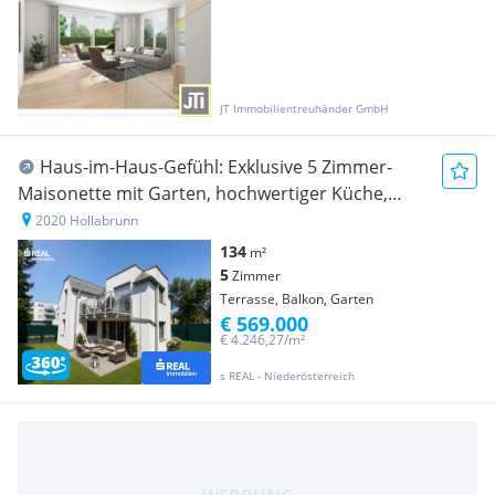
JT Immobilientreuhänder GmbH
Haus-im-Haus-Gefühl: Exklusive 5 Zimmer-
Maisonette mit Garten, hochwertiger Küche,
tischler Einbaumöbeln und 3 Stellplätzen -
2020 Hollabrunn
provisionsfrei
134
m²
5
Zimmer
Terrasse, Balkon, Garten
€ 569.000
€ 4.246,27/m²
s REAL - Niederösterreich