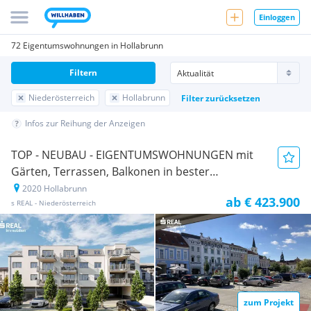
Einloggen
72 Eigentumswohnungen in Hollabrunn
Filtern
Niederösterreich
Hollabrunn
Filter zurücksetzen
Infos zur Reihung der Anzeigen
TOP - NEUBAU - EIGENTUMSWOHNUNGEN mit
Gärten, Terrassen, Balkonen in bester
ZENTRUMSRUHELAGE!
2020 Hollabrunn
Neubauprojekt
ab € 423.900
s REAL - Niederösterreich
zum Projekt