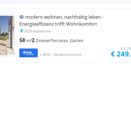
modern wohnen, nachhaltig leben -
Energieeffizienz trifft Wohnkomfort
2020 Hollabrunn
58
2
m²
Zimmer
Terrasse, Garten
€ 4.2
€ 249
s REAL - Niederösterreich