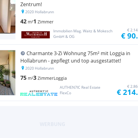
Zentrum!
2020 Hollabrunn
42
1
m²
Zimmer
€ 2.1
Immobilien Mag. Waitz & Mokesch
€ 90
GmbH & OG
Charmante 3-Zi Wohnung 75m² mit Loggia in
Hollabrunn - gepflegt und top ausgestattet!
2020 Hollabrunn
75
3
m²
Zimmer
Loggia
€ 2.8
AUTHEN7IC Real Estate
€ 214
FlexCo