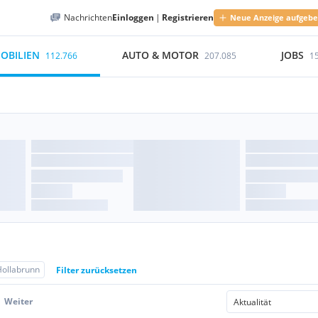
Nachrichten
Einloggen
|
Registrieren
Neue Anzeige aufgeb
OBILIEN
AUTO & MOTOR
JOBS
112.766
207.085
1
Hollabrunn
Filter zurücksetzen
Weiter