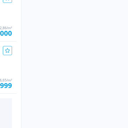
42,86/m²
.000
66,65/m²
.999