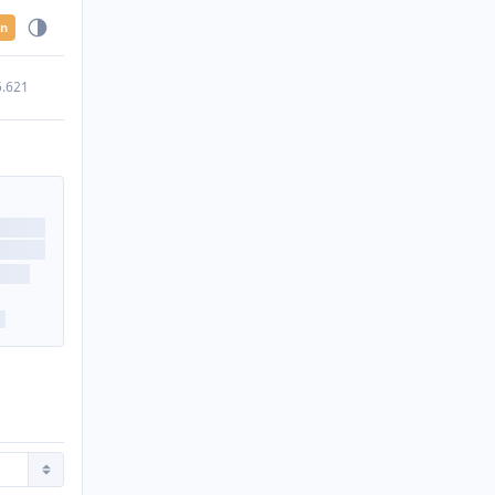
en
5.621