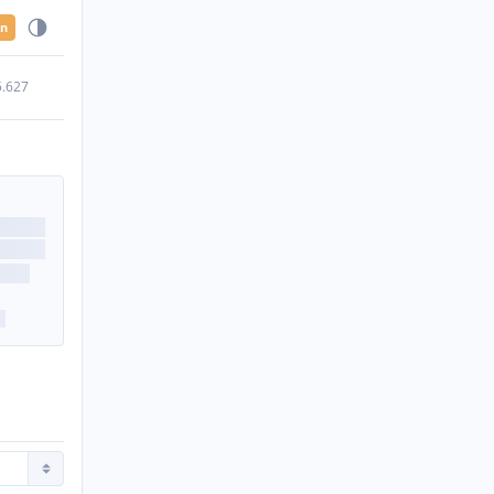
en
5.627