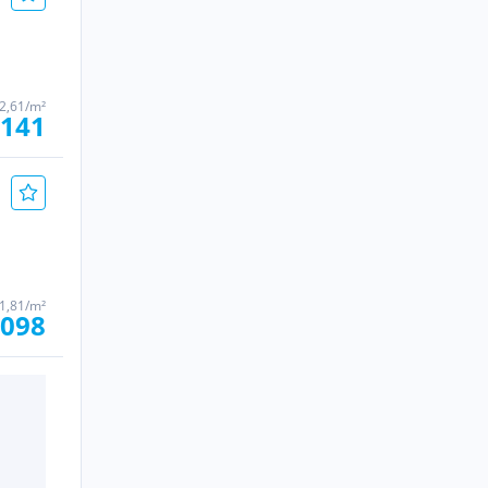
02,61/m²
.141
01,81/m²
.098