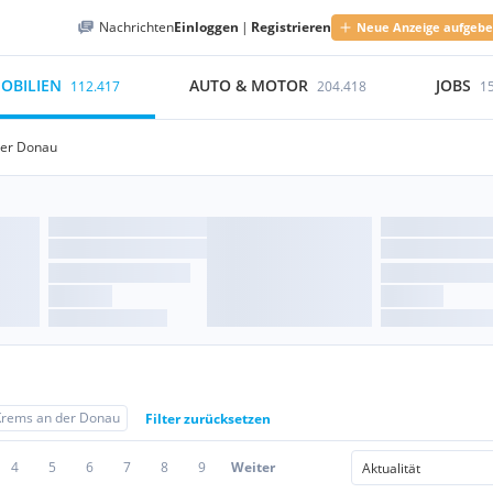
Nachrichten
Einloggen
|
Registrieren
Neue Anzeige aufgeb
OBILIEN
AUTO & MOTOR
JOBS
112.417
204.418
1
der Donau
Krems an der Donau
Filter zurücksetzen
4
5
6
7
8
9
Weiter