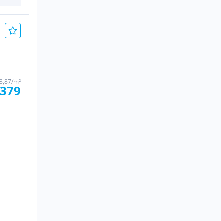
58,87/m²
.379