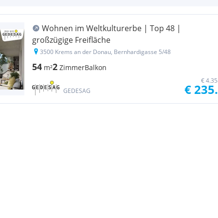
Wohnen im Weltkulturerbe | Top 48 |
großzügige Freifläche
3500 Krems an der Donau, Bernhardigasse 5/48
54
2
m²
Zimmer
Balkon
€ 4.3
€ 235
GEDESAG