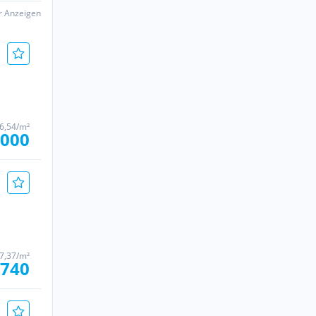
er Anzeigen
86,54/m²
.000
67,37/m²
.740