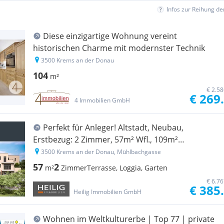
Infos zur Reihung d
Diese einzigartige Wohnung vereint
historischen Charme mit modernster Technik
3500 Krems an der Donau
104
m²
€ 2.5
€ 269
4 Immobilien GmbH
Perfekt für Anleger! Altstadt, Neubau,
Erstbezug: 2 Zimmer, 57m² Wfl., 109m²
Außenbereiche, H8/T2
3500 Krems an der Donau, Mühlbachgasse
57
2
m²
Zimmer
Terrasse, Loggia, Garten
€ 6.7
€ 385
Heilig Immobilien GmbH
Wohnen im Weltkulturerbe | Top 77 | private