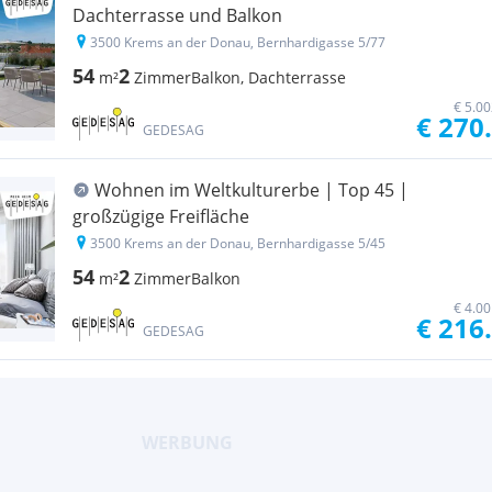
Dachterrasse und Balkon
3500 Krems an der Donau, Bernhardigasse 5/77
54
2
m²
Zimmer
Balkon, Dachterrasse
€ 5.0
€ 270
GEDESAG
Wohnen im Weltkulturerbe | Top 45 |
großzügige Freifläche
3500 Krems an der Donau, Bernhardigasse 5/45
54
2
m²
Zimmer
Balkon
€ 4.0
€ 216
GEDESAG