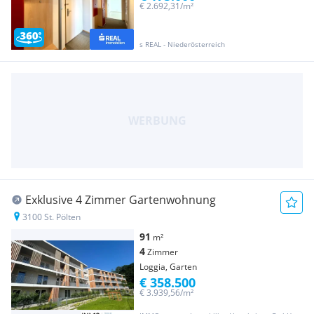
€ 2.692,31/m²
s REAL - Niederösterreich
Exklusive 4 Zimmer Gartenwohnung
3100 St. Pölten
91
m²
4
Zimmer
Loggia, Garten
€ 358.500
€ 3.939,56/m²