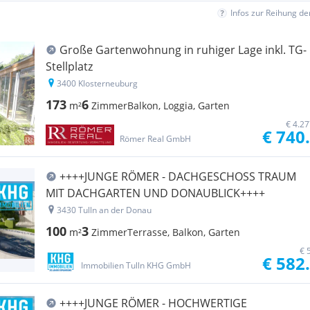
Infos zur Reihung d
Große Gartenwohnung in ruhiger Lage inkl. TG-
Stellplatz
3400 Klosterneuburg
173
6
m²
Zimmer
Balkon, Loggia, Garten
€ 4.2
€ 740
Römer Real GmbH
++++JUNGE RÖMER - DACHGESCHOSS TRAUM
MIT DACHGARTEN UND DONAUBLICK++++
3430 Tulln an der Donau
100
3
m²
Zimmer
Terrasse, Balkon, Garten
€ 
€ 582
Immobilien Tulln KHG GmbH
++++JUNGE RÖMER - HOCHWERTIGE