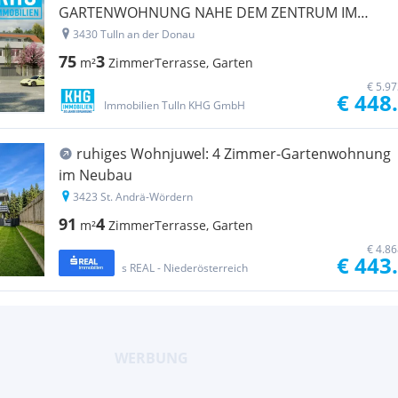
GARTENWOHNUNG NAHE DEM ZENTRUM IM
ERSTBEZUG++++
3430 Tulln an der Donau
75
3
m²
Zimmer
Terrasse, Garten
€ 5.9
€ 448
Immobilien Tulln KHG GmbH
ruhiges Wohnjuwel: 4 Zimmer-Gartenwohnung
im Neubau
3423 St. Andrä-Wördern
91
4
m²
Zimmer
Terrasse, Garten
€ 4.8
€ 443
s REAL - Niederösterreich