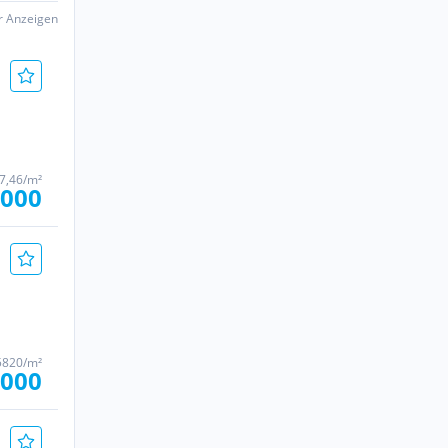
er Anzeigen
77,46/m²
.000
5820/m²
.000