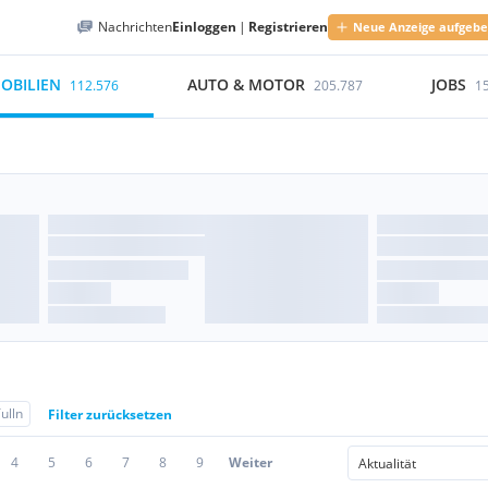
Nachrichten
Einloggen
|
Registrieren
Neue Anzeige aufgeb
OBILIEN
AUTO & MOTOR
JOBS
112.576
205.787
1
ulln
Filter zurücksetzen
4
5
6
7
8
9
Weiter