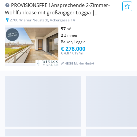
PROVISIONSFREI! Ansprechende 2-Zimmer-
Wohlfühloase mit großzügiger Loggia |
Erstbezug
2700 Wiener Neustadt, Ackergasse 14
57
m²
2
Zimmer
Balkon, Loggia
€ 278.000
€ 4.877,19/m²
WINEGG Makler GmbH