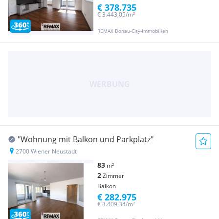
€ 378.735
€ 3.443,05/m²
REMAX Donau-City-Immobilien
"Wohnung mit Balkon und Parkplatz"
2700 Wiener Neustadt
83
m²
2
Zimmer
Balkon
€ 282.975
€ 3.409,34/m²