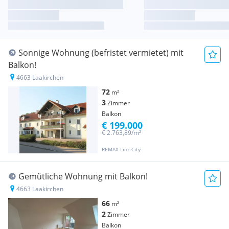
Sonnige Wohnung (befristet vermietet) mit
Balkon!
4663 Laakirchen
72
m²
3
Zimmer
Balkon
€ 199.000
€ 2.763,89/m²
REMAX Linz-City
Gemütliche Wohnung mit Balkon!
4663 Laakirchen
66
m²
2
Zimmer
Balkon