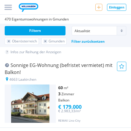
Einloggen
470 Eigentumswohnungen in Gmunden
Filtern
Oberösterreich
Gmunden
Filter zurücksetzen
Infos zur Reihung der Anzeigen
Sonnige EG-Wohnung (befristet vermietet) mit
Balkon!
4663 Laakirchen
60
m²
3
Zimmer
Balkon
€ 179.000
€ 2.983,33/m²
REMAX Linz-City