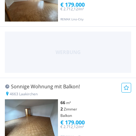
€ 179.000
€ 2.712,12/m²
REMAX Linz-City
Sonnige Wohnung mit Balkon!
4663 Laakirchen
66
m²
2
Zimmer
Balkon
€ 179.000
€ 2.712,12/m²