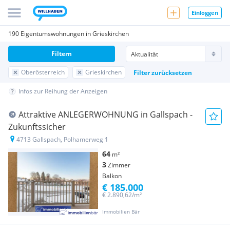
Einloggen
190 Eigentumswohnungen in Grieskirchen
Filtern
Oberösterreich
Grieskirchen
Filter zurücksetzen
Infos zur Reihung der Anzeigen
Attraktive ANLEGERWOHNUNG in Gallspach -
Zukunftssicher
4713 Gallspach, Polhamerweg 1
64
m²
3
Zimmer
Balkon
€ 185.000
€ 2.890,62/m²
Immobilien Bär