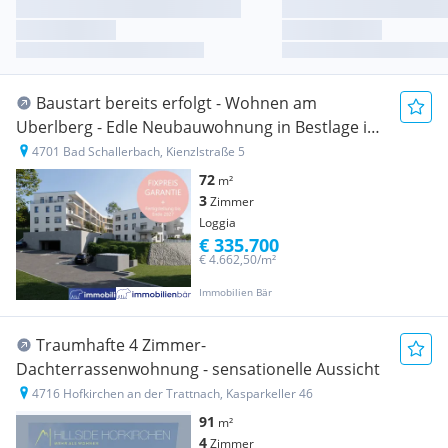
Baustart bereits erfolgt - Wohnen am
Uberlberg - Edle Neubauwohnung in Bestlage in
Bad Schallerbach - Top 18
4701 Bad Schallerbach, Kienzlstraße 5
72
m²
3
Zimmer
Loggia
€ 335.700
€ 4.662,50/m²
Immobilien Bär
Traumhafte 4 Zimmer-
Dachterrassenwohnung - sensationelle Aussicht
4716 Hofkirchen an der Trattnach, Kasparkeller 46
91
m²
4
Zimmer