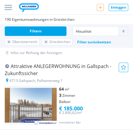
Einloggen
190 Eigentumswohnungen in Grieskirchen
Filtern
Oberösterreich
Grieskirchen
Filter zurücksetzen
Infos zur Reihung der Anzeigen
Attraktive ANLEGERWOHNUNG in Gallspach -
Zukunftssicher
4713 Gallspach, Polhamerweg 1
64
m²
3
Zimmer
Balkon
€ 185.000
€ 2.890,62/m²
Immobilien Bär