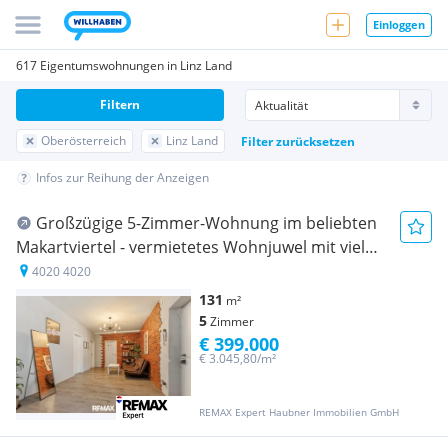
Einloggen
617 Eigentumswohnungen in Linz Land
Filtern
Oberösterreich
Linz Land
Filter zurücksetzen
Infos zur Reihung der Anzeigen
Großzügige 5-Zimmer-Wohnung im beliebten
Makartviertel - vermietetes Wohnjuwel mit viel
Platz und modernem Komfort
4020 4020
131
m²
5
Zimmer
€ 399.000
€ 3.045,80/m²
REMAX Expert Haubner Immobilien GmbH