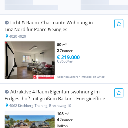
Licht & Raum: Charmante Wohnung in
Linz‑Nord für Paare & Singles
4020 4020
60
m²
2
Zimmer
€ 219.000
€ 3650/m²
Roderick Scherer Immobilien GmbH
Attraktive 4-Raum Eigentumswohnung im
Erdgeschoß mit großem Balkon - Energieeffizient
und komfortabel
4062 Kirchberg-Thening, Brechtweg 10
108
m²
4
Zimmer
Balkon