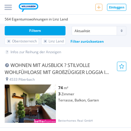
Einloggen
564 Eigentumswohnungen in Linz Land
Filtern
Oberösterreich
Linz Land
Filter zurücksetzen
Infos zur Reihung der Anzeigen
WOHNEN MIT AUSBLICK ? STILVOLLE
WOHLFÜHLOASE MIT GROßZÜGIGER LOGGIA IM
GRÜNEN
4533 Piberbach
74
m²
3
Zimmer
Terrasse, Balkon, Garten
Betterhomes Real GmbH