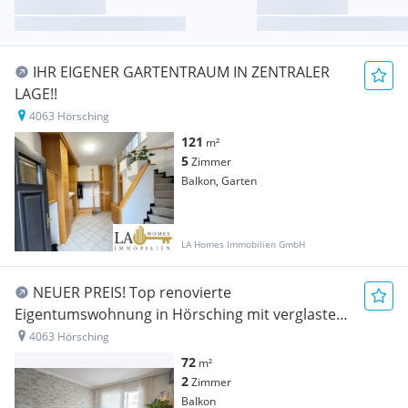
IHR EIGENER GARTENTRAUM IN ZENTRALER
LAGE!!
4063 Hörsching
121
m²
5
Zimmer
Balkon, Garten
LA Homes Immobilien GmbH
NEUER PREIS! Top renovierte
Eigentumswohnung in Hörsching mit verglastem
Balkon und Garage
4063 Hörsching
72
m²
2
Zimmer
Balkon