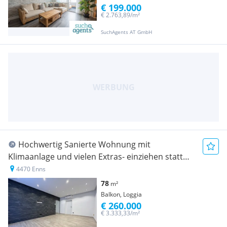
€ 199.000
€ 2.763,89/m²
SuchAgents AT GmbH
Hochwertig Sanierte Wohnung mit
Klimaanlage und vielen Extras- einziehen statt
renovieren
4470 Enns
78
m²
Balkon, Loggia
€ 260.000
€ 3.333,33/m²