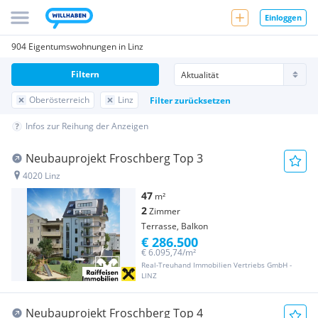
Einloggen
904 Eigentumswohnungen in Linz
Filtern
Oberösterreich
Linz
Filter zurücksetzen
Infos zur Reihung der Anzeigen
Neubauprojekt Froschberg Top 3
4020 Linz
47
m²
2
Zimmer
Terrasse, Balkon
€ 286.500
€ 6.095,74/m²
Real-Treuhand Immobilien Vertriebs GmbH -
LINZ
Neubauprojekt Froschberg Top 4