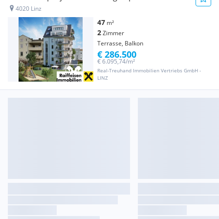
4020 Linz
47
m²
2
Zimmer
Terrasse, Balkon
€ 286.500
€ 6.095,74/m²
Real-Treuhand Immobilien Vertriebs GmbH -
LINZ