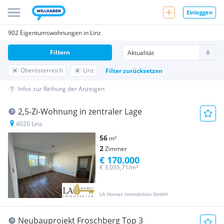
Einloggen
902 Eigentumswohnungen in Linz
Filtern
Oberösterreich
Linz
Filter zurücksetzen
Infos zur Reihung der Anzeigen
2,5-Zi-Wohnung in zentraler Lage
4020 Linz
56
m²
2
Zimmer
€ 170.000
€ 3.035,71/m²
LA Homes Immobilien GmbH
Neubauprojekt Froschberg Top 3