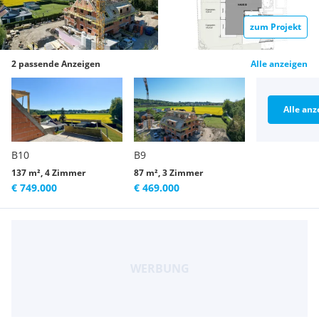
zum Projekt
2 passende Anzeigen
Alle anzeigen
Alle anz
B10
B9
137 m², 4 Zimmer
87 m², 3 Zimmer
€ 749.000
€ 469.000