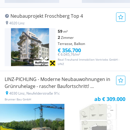
Neubauprojekt Froschberg Top 4
4020 Linz
59
m²
2
Zimmer
Terrasse, Balkon
€ 356.700
€ 6.045,76/m²
Real-Treuhand Immobilien Vertriebs GmbH -
LINZ
LINZ-PICHLING - Moderne Neubauwohnungen in
Grünruhelage - rascher Baufortschritt!
4030 Linz, Neufelderstraße 91c
Neubauprojekt
ab € 309.000
Brunner Bau GmbH