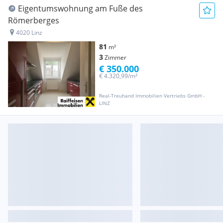
Eigentumswohnung am Fuße des
Römerberges
4020 Linz
81
m²
3
Zimmer
€ 350.000
€ 4.320,99/m²
Real-Treuhand Immobilien Vertriebs GmbH -
LINZ