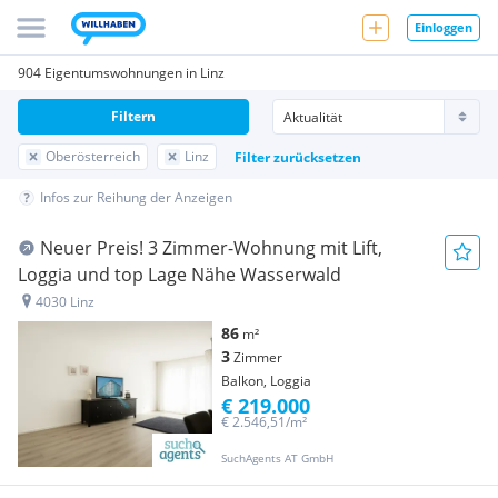
Einloggen
904 Eigentumswohnungen in Linz
Filtern
Oberösterreich
Linz
Filter zurücksetzen
Infos zur Reihung der Anzeigen
Neuer Preis! 3 Zimmer-Wohnung mit Lift,
Loggia und top Lage Nähe Wasserwald
4030 Linz
86
m²
3
Zimmer
Balkon, Loggia
€ 219.000
€ 2.546,51/m²
SuchAgents AT GmbH