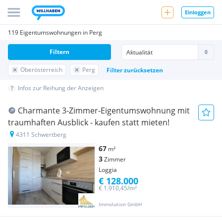
Einloggen
119 Eigentumswohnungen in Perg
Filtern
Oberösterreich
Perg
Filter zurücksetzen
Infos zur Reihung der Anzeigen
Charmante 3-Zimmer-Eigentumswohnung mit
traumhaften Ausblick - kaufen statt mieten!
4311 Schwertberg
67
m²
3
Zimmer
Loggia
€ 128.000
€ 1.910,45/m²
Immolution GmbH