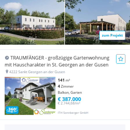
zum Projekt
TRAUMFÄNGER - großzügige Gartenwohnung
mit Hauscharakter in St. Georgen an der Gusen
4222 Sankt Georgen an der Gusen
141
m²
4
Zimmer
Balkon, Garten
€ 387.000
€ 2.744,68/m²
ITH Sonnberger GmbH