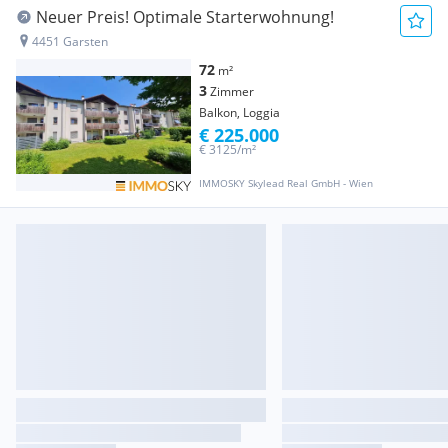
Neuer Preis! Optimale Starterwohnung!
4451 Garsten
72
m²
3
Zimmer
Balkon, Loggia
€ 225.000
€ 3125/m²
IMMOSKY Skylead Real GmbH - Wien