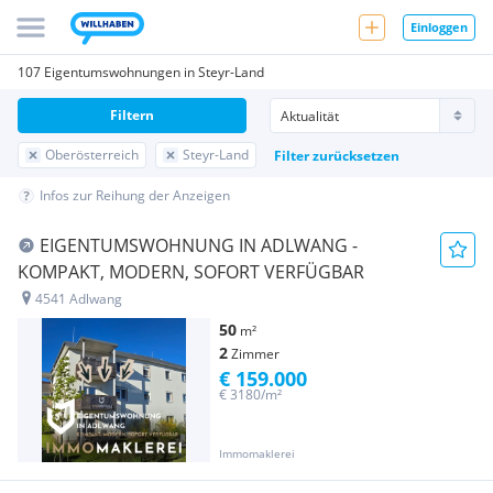
Einloggen
107 Eigentumswohnungen in Steyr-Land
Filtern
Oberösterreich
Steyr-Land
Filter zurücksetzen
Infos zur Reihung der Anzeigen
EIGENTUMSWOHNUNG IN ADLWANG -
KOMPAKT, MODERN, SOFORT VERFÜGBAR
4541 Adlwang
50
m²
2
Zimmer
€ 159.000
€ 3180/m²
Immomaklerei