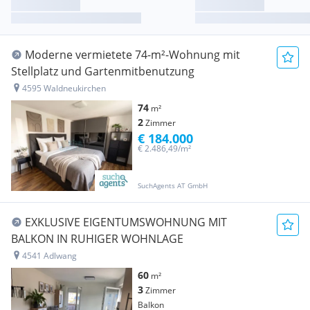
Moderne vermietete 74-m²-Wohnung mit
Stellplatz und Gartenmitbenutzung
4595 Waldneukirchen
74
m²
2
Zimmer
€ 184.000
€ 2.486,49/m²
SuchAgents AT GmbH
EXKLUSIVE EIGENTUMSWOHNUNG MIT
BALKON IN RUHIGER WOHNLAGE
4541 Adlwang
60
m²
3
Zimmer
Balkon