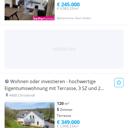
€ 245.000
€ 4.083,33/m²
Betterhomes Real GmbH
Wohnen oder investieren - hochwertige
Eigentumswohnung mit Terrasse, 3 SZ und 2
Bädern an der Steyr
4400 Christkindl
120
m²
5
Zimmer
Terrasse
€ 349.000
€ 2.908,33/m²