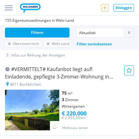
Einloggen
155 Eigentumswohnungen in Wels-Land
Filtern
Oberösterreich
Wels-Land
Filter zurücksetzen
Infos zur Reihung der Anzeigen
#VERMITTELT# Kaufanbot liegt auf!
Einladende, gepflegte 3-Zimmer-Wohnung in
Buchkirchen, 75m² -Wintergarten
4611 Buchkirchen
75
m²
3
Zimmer
Wintergarten
€ 220.000
€ 2.933,33/m²
PROEstate GmbH