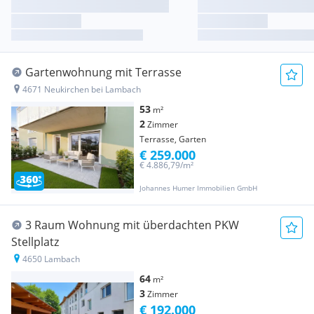
Gartenwohnung mit Terrasse
4671 Neukirchen bei Lambach
53
m²
2
Zimmer
Terrasse, Garten
€ 259.000
€ 4.886,79/m²
Johannes Humer Immobilien GmbH
3 Raum Wohnung mit überdachten PKW
Stellplatz
4650 Lambach
64
m²
3
Zimmer
€ 192.000