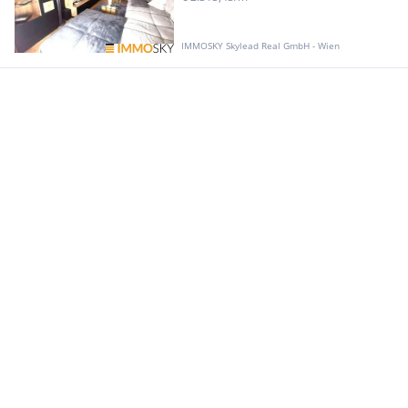
IMMOSKY Skylead Real GmbH - Wien