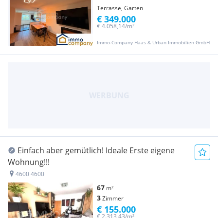
Terrasse, Garten
€ 349.000
€ 4.058,14/m²
Immo-Company Haas & Urban Immobilien GmbH
Einfach aber gemütlich! Ideale Erste eigene
Wohnung!!!
4600 4600
67
m²
3
Zimmer
€ 155.000
€ 2.313,43/m²