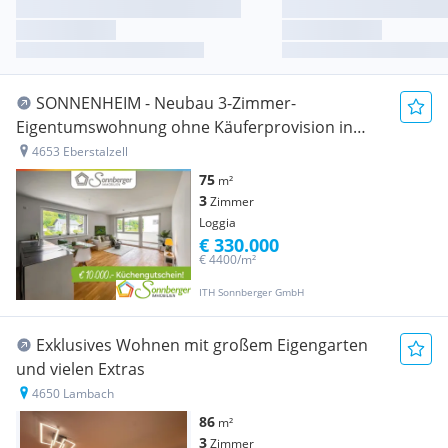
SONNENHEIM - Neubau 3-Zimmer-
Eigentumswohnung ohne Käuferprovision in
Eberstalzell
4653 Eberstalzell
75
m²
3
Zimmer
Loggia
€ 330.000
€ 4400/m²
ITH Sonnberger GmbH
Exklusives Wohnen mit großem Eigengarten
und vielen Extras
4650 Lambach
86
m²
3
Zimmer