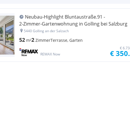
Neubau-Highlight Bluntaustraße.91 -
2‑Zimmer‑Gartenwohnung in Golling bei Salzburg
5440 Golling an der Salzach
52
2
m²
Zimmer
Terrasse, Garten
€ 6.7
€ 350
REMAX Now