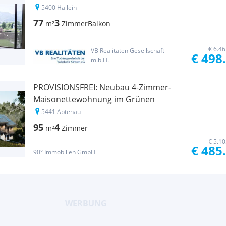
5400 Hallein
77
3
m²
Zimmer
Balkon
€ 6.4
VB Realitäten Gesellschaft
€ 498
m.b.H.
PROVISIONSFREI: Neubau 4-Zimmer-
Maisonettewohnung im Grünen
5441 Abtenau
95
4
m²
Zimmer
€ 5.1
€ 485
90° Immobilien GmbH