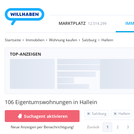
MARKTPLATZ
IMM
12.514.299
Startseite
Immobilien
Wohnung kaufen
Salzburg
Hallein
TOP-ANZEIGEN
106 Eigentumswohnungen in Hallein
Salzburg
Hallein
Suchagent aktivieren
Neue Anzeigen per Benachrichtigung!
Zurück
1
2
3