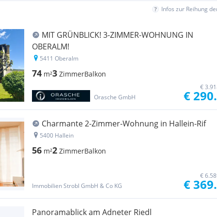
Infos zur Reihung d
MIT GRÜNBLICK! 3-ZIMMER-WOHNUNG IN
OBERALM!
5411 Oberalm
74
3
m²
Zimmer
Balkon
€ 3.9
€ 290
Orasche GmbH
Charmante 2-Zimmer-Wohnung in Hallein-Rif
5400 Hallein
56
2
m²
Zimmer
Balkon
€ 6.5
€ 369
Immobilien Strobl GmbH & Co KG
Panoramablick am Adneter Riedl