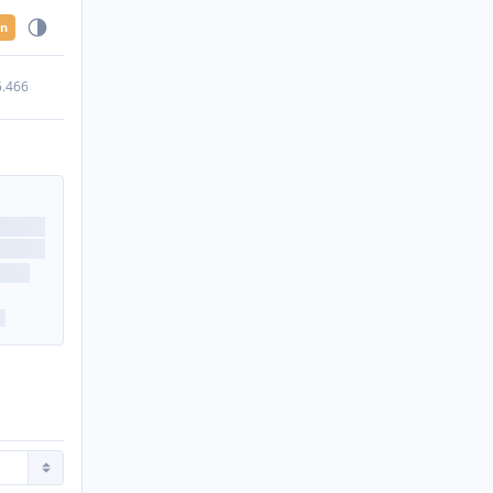
en
5.466