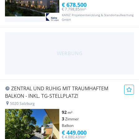
€ 678.500
€ 7.798,85/m²
KAINZ Projektentwicklung & Standortaufwertung
GmbH
ZENTRAL UND RUHIG MIT TRAUMHAFTEM
BALKON - INKL. TG-STELLPLATZ!
5020 Salzburg
92
m²
3
Zimmer
Balkon
€ 449.000
€ 4.880,43/m²