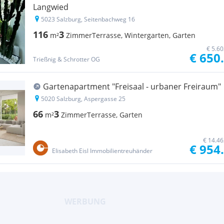
Langwied
5023 Salzburg, Seitenbachweg 16
116
3
m²
Zimmer
Terrasse, Wintergarten, Garten
€ 5.6
€ 650
Trießnig & Schrotter OG
Gartenapartment "Freisaal - urbaner Freiraum"
5020 Salzburg, Aspergasse 25
66
3
m²
Zimmer
Terrasse, Garten
€ 14.46
€ 954
Elisabeth Eisl Immobilientreuhänder