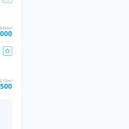
03,45/m²
.000
2,12/m²
.500