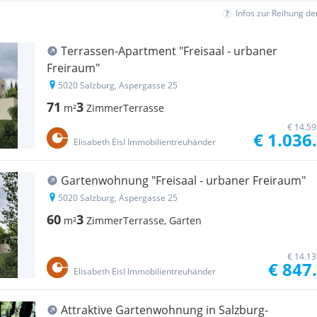
Infos zur Reihung d
Terrassen-Apartment "Freisaal - urbaner
Freiraum"
5020 Salzburg, Aspergasse 25
71
3
m²
Zimmer
Terrasse
€ 14.59
€ 1.036
Elisabeth Eisl Immobilientreuhänder
Gartenwohnung "Freisaal - urbaner Freiraum"
5020 Salzburg, Aspergasse 25
60
3
m²
Zimmer
Terrasse, Garten
€ 14.13
€ 847
Elisabeth Eisl Immobilientreuhänder
Attraktive Gartenwohnung in Salzburg-