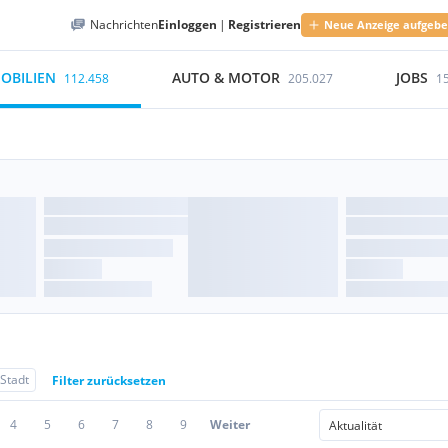
Nachrichten
Einloggen
|
Registrieren
Neue Anzeige aufgeb
OBILIEN
AUTO & MOTOR
JOBS
112.458
205.027
1
 Stadt
Filter zurücksetzen
4
5
6
7
8
9
Weiter