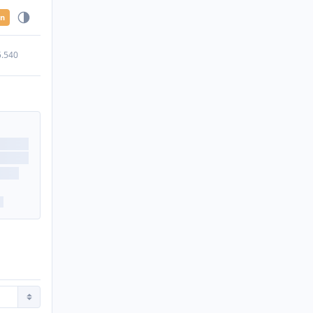
en
5.540