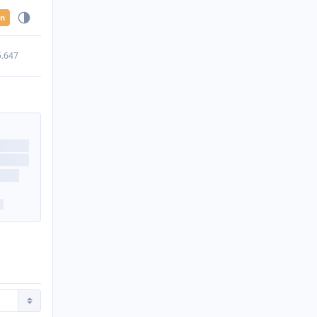
en
5.647