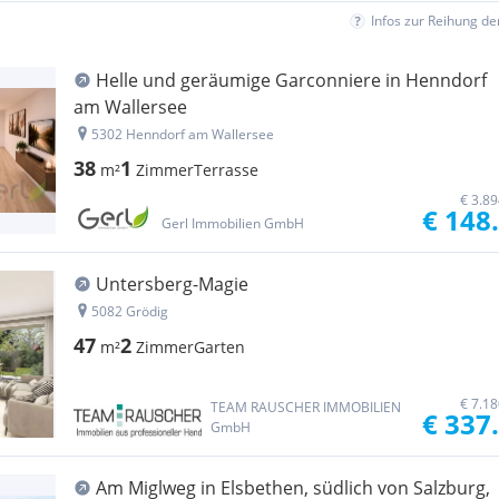
Infos zur Reihung d
Helle und geräumige Garconniere in Henndorf
am Wallersee
5302 Henndorf am Wallersee
38
1
m²
Zimmer
Terrasse
€ 3.8
€ 148
Gerl Immobilien GmbH
Untersberg-Magie
5082 Grödig
47
2
m²
Zimmer
Garten
€ 7.1
TEAM RAUSCHER IMMOBILIEN
€ 337
GmbH
Am Miglweg in Elsbethen, südlich von Salzburg,