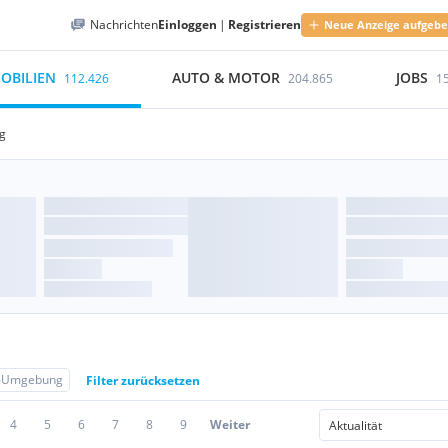
Nachrichten
Einloggen
|
Registrieren
Neue Anzeige aufgeb
OBILIEN
AUTO & MOTOR
JOBS
112.426
204.865
1
g
g-Umgebung
Filter zurücksetzen
4
5
6
7
8
9
Weiter