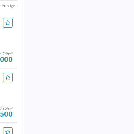
er Anzeigen
94,74/m²
.000
80,85/m²
.500