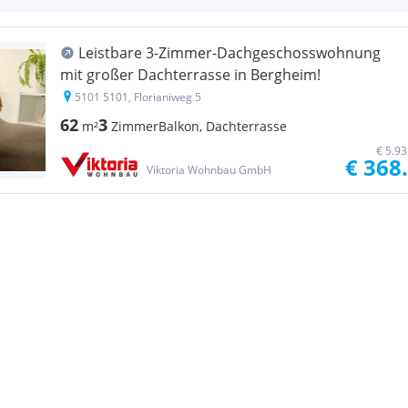
Leistbare 3-Zimmer-Dachgeschosswohnung
mit großer Dachterrasse in Bergheim!
5101 5101, Florianiweg 5
62
3
m²
Zimmer
Balkon, Dachterrasse
€ 5.9
€ 368
Viktoria Wohnbau GmbH