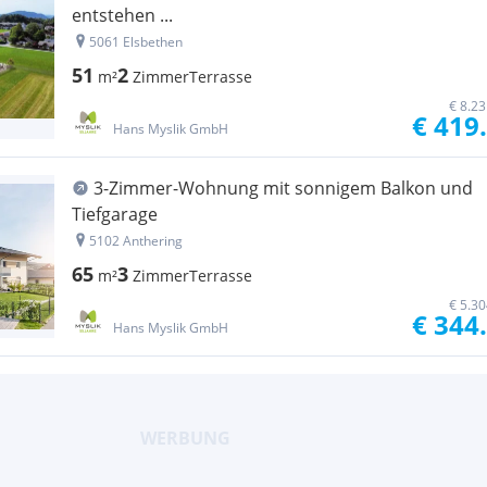
entstehen ...
5061 Elsbethen
51
2
m²
Zimmer
Terrasse
€ 8.2
€ 419
Hans Myslik GmbH
3-Zimmer-Wohnung mit sonnigem Balkon und
Tiefgarage
5102 Anthering
65
3
m²
Zimmer
Terrasse
€ 5.3
€ 344
Hans Myslik GmbH