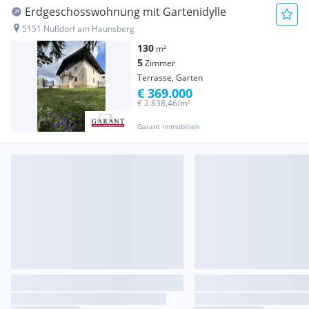
Erdgeschosswohnung mit Gartenidylle
5151 Nußdorf am Haunsberg
130
m²
5
Zimmer
Terrasse, Garten
€ 369.000
€ 2.838,46/m²
Garant Immobilien