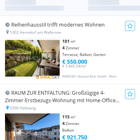
Reihenhausstil trifft modernes Wohnen
5302 Henndorf am Wallersee
101
m²
4
Zimmer
Terrasse, Balkon, Garten
€ 550.000
€ 5.445,54/m²
IMMOSKY Skylead Real GmbH - Wien
RAUM ZUR ENTFALTUNG: Großzügige 4-
Zimmer-Erstbezugs-Wohnung mit Home-Office-
Potenzial im Ortszentrum Hallwang!
5300 Hallwang
115
m²
4
Zimmer
Balkon
€ 921.750