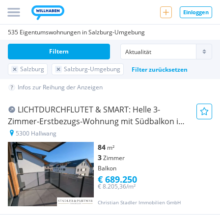
Einloggen
535 Eigentumswohnungen in Salzburg-Umgebung
Filtern
Salzburg
Salzburg-Umgebung
Filter zurücksetzen
Infos zur Reihung der Anzeigen
LICHTDURCHFLUTET & SMART: Helle 3-
Zimmer-Erstbezugs-Wohnung mit Südbalkon im
Ortszentrum Hallwang!
5300 Hallwang
84
m²
3
Zimmer
Balkon
€ 689.250
€ 8.205,36/m²
Christian Stadler Immobilien GmbH