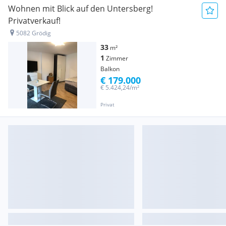
Wohnen mit Blick auf den Untersberg!
Privatverkauf!
5082 Grödig
33
m²
1
Zimmer
Balkon
€ 179.000
€ 5.424,24/m²
Privat