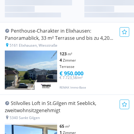
Penthouse-Charakter in Elixhausen:
Panoramablick, 33 m² Terrasse und bis zu 4,20
Meter Raumhöhe
5161 Elixhausen, Wiesstraße
123
m²
4
Zimmer
Terrasse
€ 950.000
€ 7.723,58/m²
REMAX Immo-Base
Stilvolles Loft in St.Gilgen mit Seeblick,
zweitwohnsitzgenehmigt
5340 Sankt Gilgen
65
m²
1
Zimmer