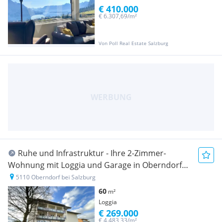
€ 410.000
€ 6.307,69/m²
Von Poll Real Estate Salzburg
Ruhe und Infrastruktur - Ihre 2-Zimmer-
Wohnung mit Loggia und Garage in Oberndorfer
Bestlage, Zweitwohnsitz erlaubt!
5110 Oberndorf bei Salzburg
60
m²
Loggia
€ 269.000
€ 4.483,33/m²