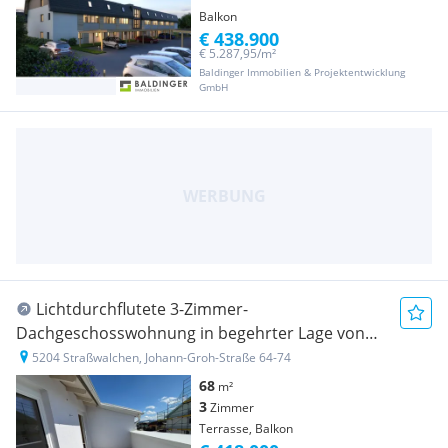
Balkon
€ 438.900
€ 5.287,95/m²
Baldinger Immobilien & Projektentwicklung
GmbH
Lichtdurchflutete 3-Zimmer-
Dachgeschosswohnung in begehrter Lage von
Straßwalchen!
5204 Straßwalchen, Johann-Groh-Straße 64-74
68
m²
3
Zimmer
Terrasse, Balkon