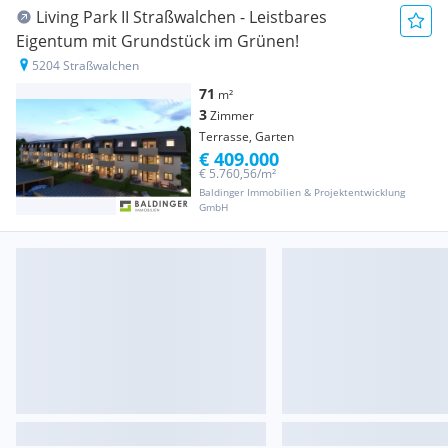
Living Park II Straßwalchen - Leistbares
Eigentum mit Grundstück im Grünen!
5204 Straßwalchen
71
m²
3
Zimmer
Terrasse, Garten
€ 409.000
€ 5.760,56/m²
Baldinger Immobilien & Projektentwicklung
GmbH