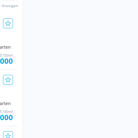
er Anzeigen
Garten
93,10/m²
.000
Garten
95,18/m²
.000