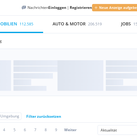
Nachrichten
Einloggen
|
Registrieren
Neue Anzeige aufgeb
OBILIEN
AUTO & MOTOR
JOBS
112.585
206.519
1
g
g-Umgebung
Filter zurücksetzen
4
5
6
7
8
9
Weiter