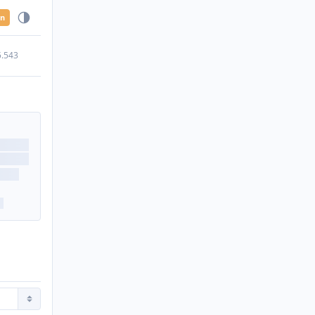
en
5.543