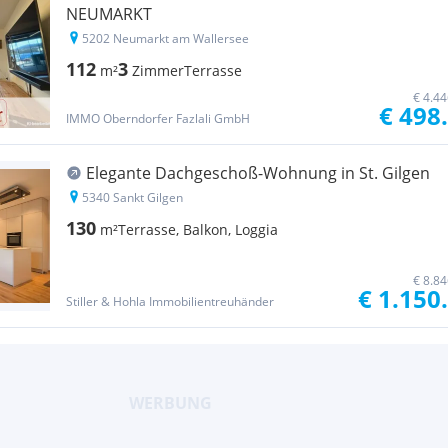
NEUMARKT
5202 Neumarkt am Wallersee
112
3
m²
Zimmer
Terrasse
€ 4.4
€ 498
IMMO Oberndorfer Fazlali GmbH
Elegante Dachgeschoß-Wohnung in St. Gilgen
5340 Sankt Gilgen
130
m²
Terrasse, Balkon, Loggia
€ 8.8
€ 1.150
Stiller & Hohla Immobilientreuhänder