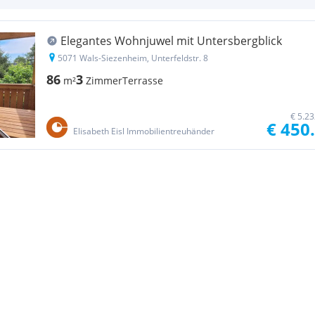
Elegantes Wohnjuwel mit Untersbergblick
5071 Wals-Siezenheim, Unterfeldstr. 8
86
3
m²
Zimmer
Terrasse
€ 5.2
€ 450
Elisabeth Eisl Immobilientreuhänder