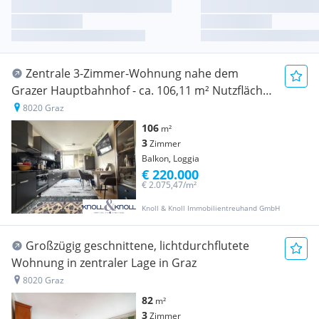
Zentrale 3-Zimmer-Wohnung nahe dem
Grazer Hauptbahnhof - ca. 106,11 m² Nutzfläche
- attraktive Anlegerwohnung
8020 Graz
106
m²
3
Zimmer
Balkon, Loggia
€ 220.000
€ 2.075,47/m²
Knoll & Knoll Immobilientreuhand GmbH
Großzügig geschnittene, lichtdurchflutete
Wohnung in zentraler Lage in Graz
8020 Graz
82
m²
3
Zimmer