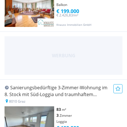
Balkon
€ 199.000
€ 2.426,83/m²
Knauss Immobilien GmbH
Sanierungsbedürftige 3-Zimmer-Wohnung im
8. Stock mit Süd-Loggia und traumhaftem
Stadtblick!
8010 Graz
83
m²
3
Zimmer
Loggia