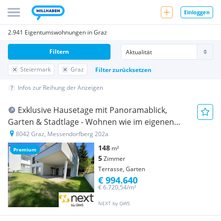
Einloggen
2.941 Eigentumswohnungen in Graz
Filtern
Steiermark
Graz
Filter zurücksetzen
Infos zur Reihung der Anzeigen
Exklu­sive Hause­tage mit Panora­ma­blick,
Garten & Stadt­lage - Wohnen wie im eigenen
Haus"
8042 Graz, Messendorfberg 202a
148
m²
Premium
5
Zimmer
Terrasse, Garten
€ 994.640
€ 6.720,54/m²
NEXT by GWS