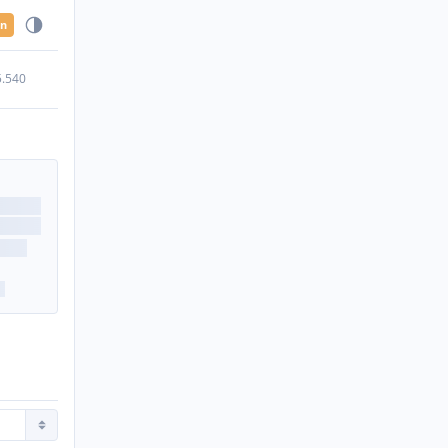
en
5.540