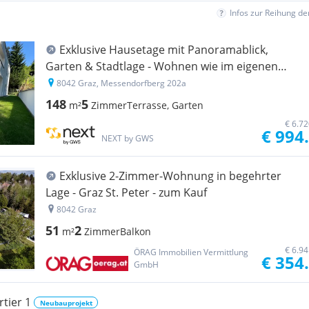
Infos zur Reihung d
Exklu­sive Hause­tage mit Panora­ma­blick,
Garten & Stadt­lage - Wohnen wie im eigenen
Haus"
8042 Graz, Messendorfberg 202a
148
5
m²
Zimmer
Terrasse, Garten
€ 6.7
€ 994
NEXT by GWS
Exklusive 2-Zimmer-Wohnung in begehrter
Lage - Graz St. Peter - zum Kauf
8042 Graz
51
2
m²
Zimmer
Balkon
€ 6.9
ÖRAG Immobilien Vermittlung
€ 354
GmbH
tier 1
Neubauprojekt