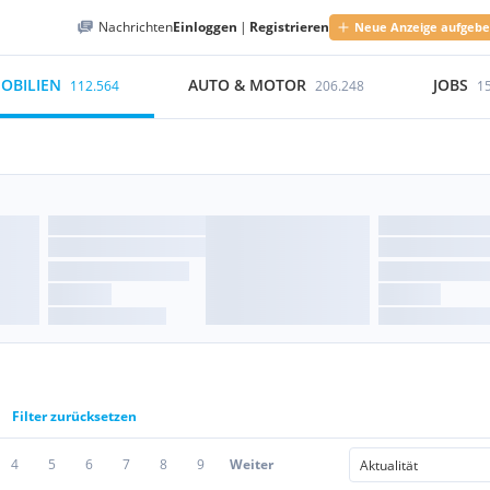
Nachrichten
Einloggen
|
Registrieren
Neue Anzeige aufgeb
OBILIEN
AUTO & MOTOR
JOBS
112.564
206.248
1
Filter zurücksetzen
4
5
6
7
8
9
Weiter