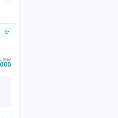
8900806
8900782
141 m², 4 Zimmer
52 m², 2 Zimmer
€ 867.151
€ 295.402
35,40/m²
.000