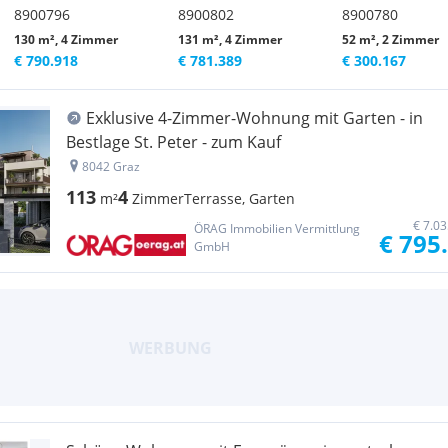
8900796
8900802
8900780
130 m², 4 Zimmer
131 m², 4 Zimmer
52 m², 2 Zimmer
€ 790.918
€ 781.389
€ 300.167
Exklusive 4-Zimmer-Wohnung mit Garten - in
Bestlage St. Peter - zum Kauf
8042 Graz
113
4
m²
Zimmer
Terrasse, Garten
€ 7.0
ÖRAG Immobilien Vermittlung
€ 795
GmbH