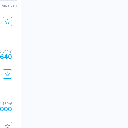
er Anzeigen
20,54/m²
.640
41,18/m²
.000