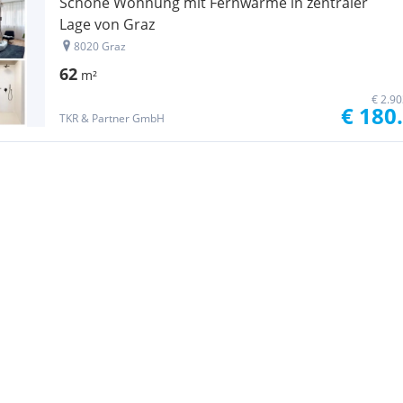
Schöne Wohnung mit Fernwärme in zentraler
Lage von Graz
8020 Graz
62
m²
€ 2.9
€ 180
TKR & Partner GmbH