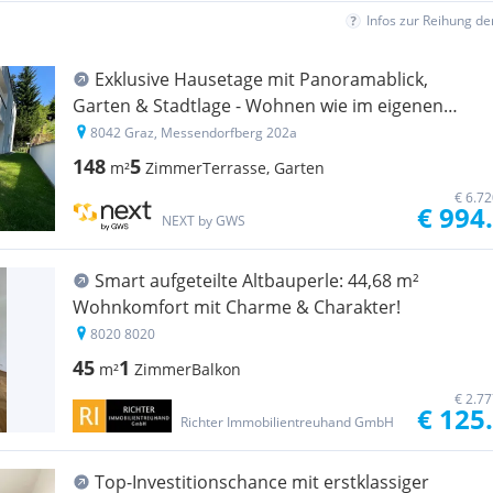
Infos zur Reihung d
Exklu­sive Hause­tage mit Panora­ma­blick,
Garten & Stadt­lage - Wohnen wie im eigenen
Haus"
8042 Graz, Messendorfberg 202a
148
5
m²
Zimmer
Terrasse, Garten
€ 6.7
€ 994
NEXT by GWS
Smart aufgeteilte Altbauperle: 44,68 m²
Wohnkomfort mit Charme & Charakter!
8020 8020
45
1
m²
Zimmer
Balkon
€ 2.7
€ 125
Richter Immobilientreuhand GmbH
Top-Investitionschance mit erstklassiger