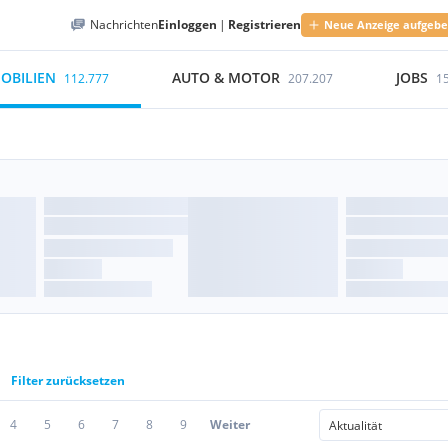
Nachrichten
Einloggen
|
Registrieren
Neue Anzeige aufgeb
OBILIEN
AUTO & MOTOR
JOBS
112.777
207.207
1
Filter zurücksetzen
4
5
6
7
8
9
Weiter