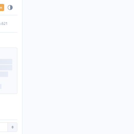
en
5.621