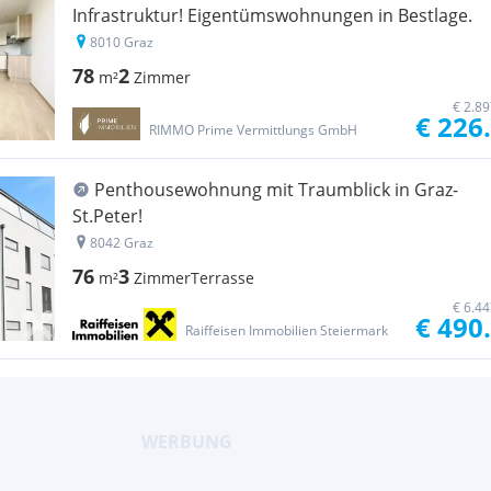
Infrastruktur! Eigentümswohnungen in Bestlage.
8010 Graz
78
2
m²
Zimmer
€ 2.8
€ 226
RIMMO Prime Vermittlungs GmbH
Penthousewohnung mit Traumblick in Graz-
St.Peter!
8042 Graz
76
3
m²
Zimmer
Terrasse
€ 6.4
€ 490
Raiffeisen Immobilien Steiermark