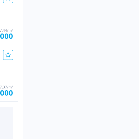
97,44/m²
.000
47,37/m²
.000