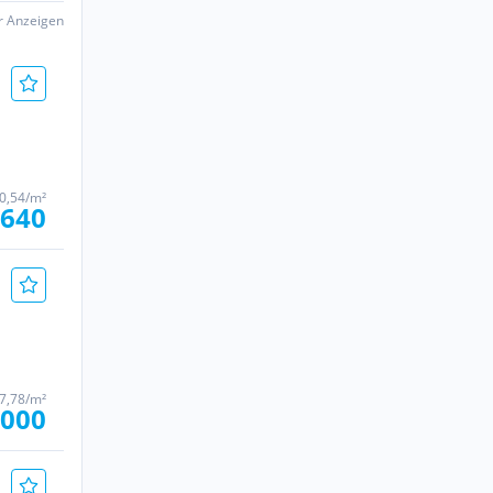
er Anzeigen
20,54/m²
.640
77,78/m²
.000