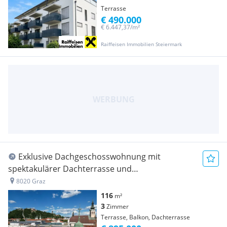
Terrasse
€ 490.000
€ 6.447,37/m²
Raiffeisen Immobilien Steiermark
Exklusive Dachgeschosswohnung mit
spektakulärer Dachterrasse und
Schlossbergblick
8020 Graz
116
m²
3
Zimmer
Terrasse, Balkon, Dachterrasse