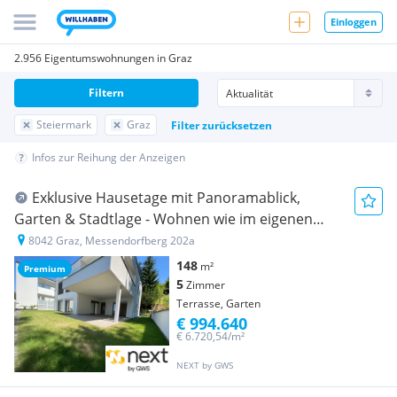
Einloggen
2.956 Eigentumswohnungen in Graz
Filtern
Steiermark
Graz
Filter zurücksetzen
Infos zur Reihung der Anzeigen
Exklu­sive Hause­tage mit Panora­ma­blick,
Garten & Stadt­lage - Wohnen wie im eigenen
Haus"
8042 Graz, Messendorfberg 202a
148
m²
Premium
5
Zimmer
Terrasse, Garten
€ 994.640
€ 6.720,54/m²
NEXT by GWS