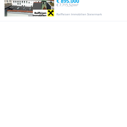
€ 895.000
€ 7.715,52/m²
Raiffeisen Immobilien Steiermark