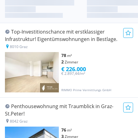
Top-Investitionschance mit erstklassiger
Infrastruktur! Eigentümswohnungen in Bestlage.
8010 Graz
78
m²
2
Zimmer
€ 226.000
€ 2.897,44/m²
RIMMO Prime Vermittlungs GmbH
Penthousewohnung mit Traumblick in Graz-
St.Peter!
8042 Graz
76
m²
3
Zimmer