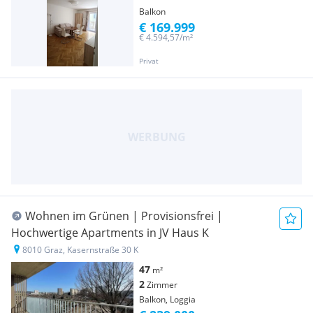
Balkon
€ 169.999
€ 4.594,57/m²
Privat
Wohnen im Grünen | Provisionsfrei |
Hochwertige Apartments in JV Haus K
8010 Graz, Kasernstraße 30 K
47
m²
2
Zimmer
Balkon, Loggia