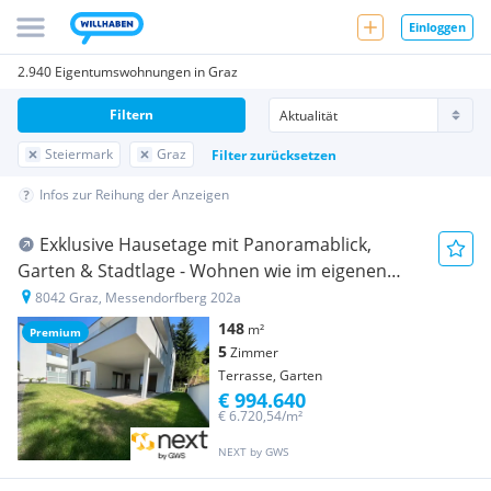
Einloggen
2.940 Eigentumswohnungen in Graz
Filtern
Steiermark
Graz
Filter zurücksetzen
Infos zur Reihung der Anzeigen
Exklu­sive Hause­tage mit Panora­ma­blick,
Garten & Stadt­lage - Wohnen wie im eigenen
Haus"
8042 Graz, Messendorfberg 202a
148
m²
Premium
5
Zimmer
Terrasse, Garten
€ 994.640
€ 6.720,54/m²
NEXT by GWS