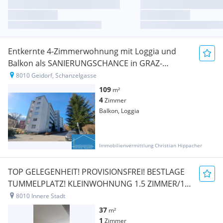
Entkernte 4-Zimmerwohnung mit Loggia und
Balkon als SANIERUNGSCHANCE in GRAZ-
GEIDORF ab sofort zu verkaufen!
8010 Geidorf, Schanzelgasse
109
m²
4
Zimmer
Balkon, Loggia
Immobilienvermittlung Christian Hippacher
TOP GELEGENHEIT! PROVISIONSFREI! BESTLAGE
TUMMELPLATZ! KLEINWOHNUNG 1.5 ZIMMER/1
STOCK/ LIFT/ EXTRA KÜCHE/ KELLERABTEIL/
8010 Innere Stadt
INNENHOF BALKON
37
m²
1
Zimmer