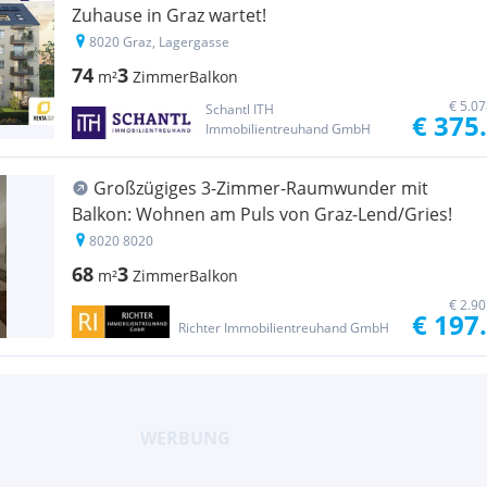
Zuhause in Graz wartet!
8020 Graz, Lagergasse
74
3
m²
Zimmer
Balkon
€ 5.0
Schantl ITH
€ 375
Immobilientreuhand GmbH
Großzügiges 3-Zimmer-Raumwunder mit
Balkon: Wohnen am Puls von Graz-Lend/Gries!
8020 8020
68
3
m²
Zimmer
Balkon
€ 2.9
€ 197
Richter Immobilientreuhand GmbH