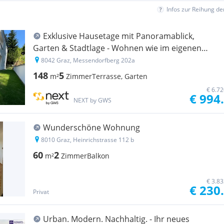
Infos zur Reihung d
Exklu­sive Hause­tage mit Panora­ma­blick,
Garten & Stadt­lage - Wohnen wie im eigenen
Haus"
8042 Graz, Messendorfberg 202a
148
5
m²
Zimmer
Terrasse, Garten
€ 6.7
€ 994
NEXT by GWS
Wunderschöne Wohnung
8010 Graz, Heinrichstrasse 112 b
60
2
m²
Zimmer
Balkon
€ 3.8
€ 230
Privat
Urban. Modern. Nachhaltig. - Ihr neues