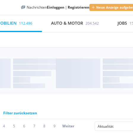
Nachrichten
Einloggen
|
Registrieren
Neue Anzeige aufgeb
OBILIEN
AUTO & MOTOR
JOBS
112.496
204.542
1
Filter zurücksetzen
4
5
6
7
8
9
Weiter