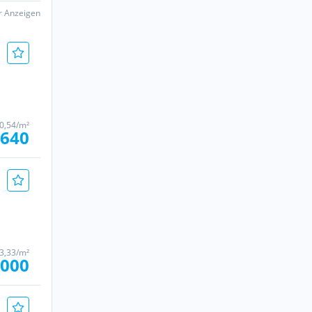
er Anzeigen
20,54/m²
.640
33,33/m²
.000