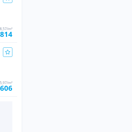
78,57/m²
.814
05,97/m²
.606