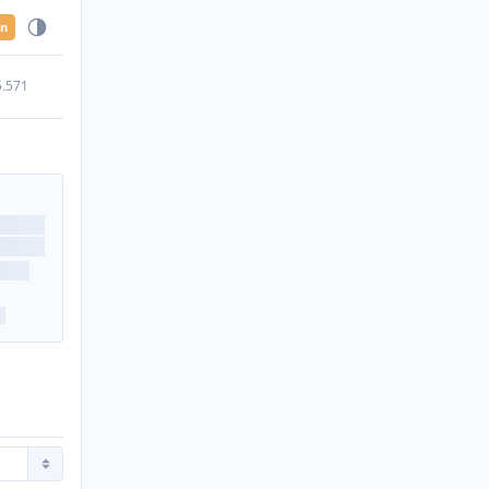
en
5.571