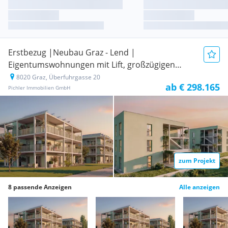
Erstbezug |Neubau Graz - Lend |
Eigentumswohnungen mit Lift, großzügigen
Balkonen und Eigengarten, 2-, 3-, und 4- Zimmer
8020 Graz, Überfuhrgasse 20
ab € 298.165
Wohnungen | Erstbezug
Pichler Immobilien GmbH
Neubauprojekt
zum Projekt
8 passende Anzeigen
Alle anzeigen