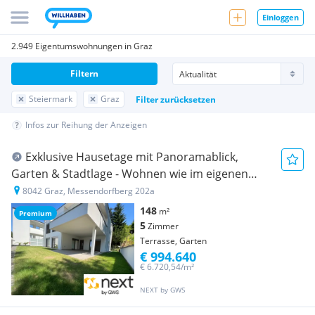
Einloggen
2.949 Eigentumswohnungen in Graz
Filtern
Steiermark
Graz
Filter zurücksetzen
Infos zur Reihung der Anzeigen
Exklu­sive Hause­tage mit Panora­ma­blick,
Garten & Stadt­lage - Wohnen wie im eigenen
Haus"
8042 Graz, Messendorfberg 202a
148
m²
Premium
5
Zimmer
Terrasse, Garten
€ 994.640
€ 6.720,54/m²
NEXT by GWS