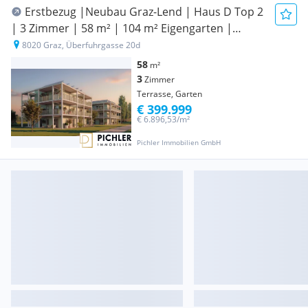
Erstbezug |Neubau Graz-Lend | Haus D Top 2
| 3 Zimmer | 58 m² | 104 m² Eigengarten |
Kühlung
8020 Graz, Überfuhrgasse 20d
58
m²
3
Zimmer
Terrasse, Garten
€ 399.999
€ 6.896,53/m²
Pichler Immobilien GmbH