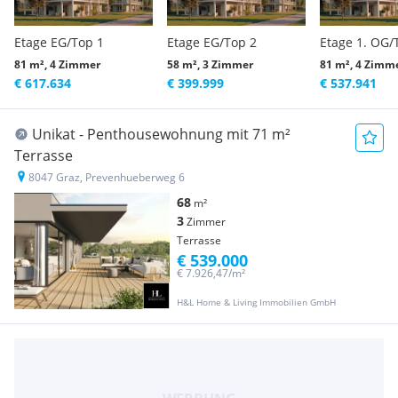
Etage EG/Top 1
Etage EG/Top 2
Etage 1. OG/
81 m², 4 Zimmer
58 m², 3 Zimmer
81 m², 4 Zimm
€ 617.634
€ 399.999
€ 537.941
Unikat - Penthousewohnung mit 71 m²
Terrasse
8047 Graz, Prevenhueberweg 6
68
m²
3
Zimmer
Terrasse
€ 539.000
€ 7.926,47/m²
H&L Home & Living Immobilien GmbH