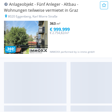
Anlageobjekt - Fünf Anleger - Altbau -
Wohnungen teilweise vermietet in Graz
8020 Eggenberg, Karl Morre Straße
363
m²
€ 999.999
€ 2.754,82/m²
IMMOXX performed by ix immo gmbH