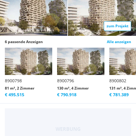
zum Projekt
6 passende Anzeigen
Alle anzeigen
8900798
8900796
8900802
81 m², 2 Zimmer
130 m², 4 Zimmer
131 m², 4 Zim
€ 495.515
€ 790.918
€ 781.389