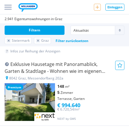
Einloggen
2.941 Eigentumswohnungen in Graz
Filtern
Steiermark
Graz
Filter zurücksetzen
Infos zur Reihung der Anzeigen
Exklu­sive Hause­tage mit Panora­ma­blick,
Garten & Stadt­lage - Wohnen wie im eigenen
Haus"
8042 Graz, Messendorfberg 202a
148
m²
Premium
5
Zimmer
Terrasse, Garten
€ 994.640
€ 6.720,54/m²
NEXT by GWS