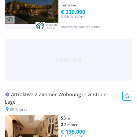
Terrasse
€ 230.990
€ 4.619,80/m²
Hochwertig Wohnen GmbH
Attraktive 2-Zimmer-Wohnung in zentraler
Lage
8010 Graz
53
m²
2
Zimmer
€ 198.000
€ 3.735,85/m²