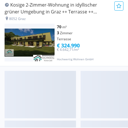
Kosige 2-Zimmer-Wohnung in idyllischer
grüner Umgebung in Graz ++ Terrasse ++
Tiefgarage ++
8052 Graz
70
m²
3
Zimmer
Terrasse
€ 324.990
€ 4.642,71/m²
Hochwertig Wohnen GmbH