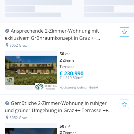
Ansprechende 2-Zimmer-Wohnung mit
exklusivem Grünraumkonzept in Graz ++
Terrasse ++ Tiefgarage ++
8052 Graz
50
m²
2
Zimmer
Terrasse
€ 230.990
€ 4.619,80/m²
Hochwertig Wohnen GmbH
Gemütliche 2-Zimmer-Wohnung in ruhiger
und grüner Umgebung in Graz ++ Terrasse ++
Tiefgarage ++
8052 Graz
50
m²
2
Zimmer