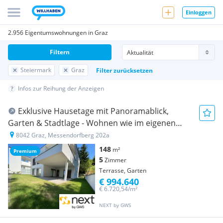
Einloggen
2.956 Eigentumswohnungen in Graz
Filtern
Steiermark
Graz
Filter zurücksetzen
Infos zur Reihung der Anzeigen
Exklu­sive Hause­tage mit Panora­ma­blick,
Garten & Stadt­lage - Wohnen wie im eigenen
Haus"
8042 Graz, Messendorfberg 202a
148
m²
Premium
5
Zimmer
Terrasse, Garten
€ 994.640
€ 6.720,54/m²
NEXT by GWS